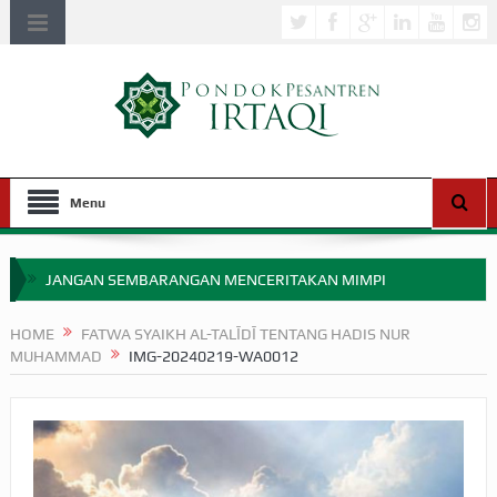
Menu
JANGAN SEMBARANGAN MENCERITAKAN MIMPI
APAKAH ULAMA SALEH PERLU MASUK SCOPUS?
HOME
FATWA SYAIKH AL-TALĪDĪ TENTANG HADIS NUR
MUHAMMAD
IMG-20240219-WA0012
MIMPI YANG DIABAIKAN MENJELANG PERANG BADAR
APA HUKUM MEMPERCEPAT PEMBAYARAN ZAKAT
SEBELUM TIBA SAAT WAJIB?
HAKIKAT NIKMAT DI DUNIA!