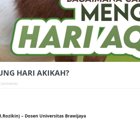
NG HARI AKIKAH?
Comments
ozikin) – Dosen Universitas Brawijaya