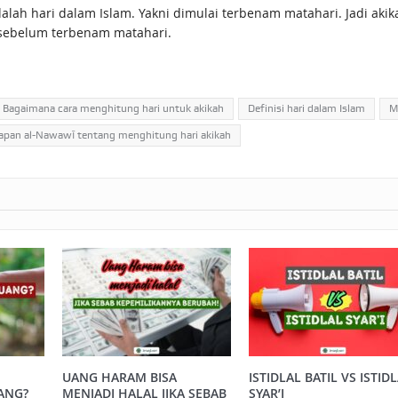
adalah hari dalam Islam. Yakni dimulai terbenam matahari. Jadi ak
 sebelum terbenam matahari.
Bagaimana cara menghitung hari untuk akikah
Definisi hari dalam Islam
M
apan al-Nawawī tentang menghitung hari akikah
UANG HARAM BISA
ISTIDLAL BATIL VS ISTID
ANG?
MENJADI HALAL JIKA SEBAB
SYAR’I