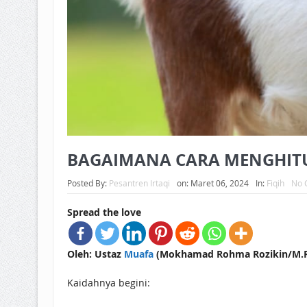
BAGAIMANA CARA MENGHITU
Posted By:
Pesantren Irtaqi
on:
Maret 06, 2024
In:
Fiqih
No 
Spread the love
Oleh: Ustaz
Muafa
(Mokhamad Rohma Rozikin/M.R.R
Kaidahnya begini: