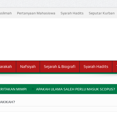
slimah
Pertanyaan Mahasiswa
Syarah Hadits
Seputar Kurban
arakah
Nafsiyah
Sejarah & Biografi
Syarah Hadits
RITAKAN MIMPI
APAKAH ULAMA SALEH PERLU MASUK SCOPUS?
ELANG PERANG BADAR
 AKIKAH?
AYARAN ZAKAT SEBELUM TIBA SAAT WAJIB?
HAKIKAT NIKMAT D