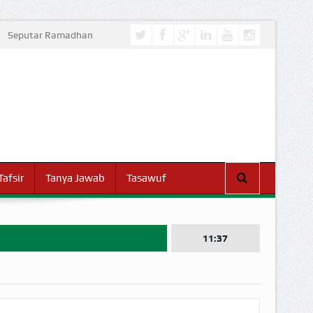
Seputar Ramadhan
Tafsir
Tanya Jawab
Tasawuf
11:37
I DUNIA!