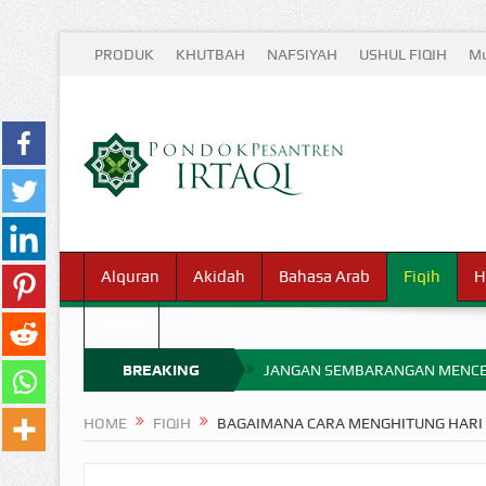
PRODUK
KHUTBAH
NAFSIYAH
USHUL FIQIH
Mu
Alquran
Akidah
Bahasa Arab
Fiqih
H
Waris
BREAKING
JANGAN SEMBARANGAN MENCE
MIMPI YANG DIABAIKAN MENJ
NEWS
HOME
FIQIH
BAGAIMANA CARA MENGHITUNG HARI
APA HUKUM MEMPERCEPAT PEMB