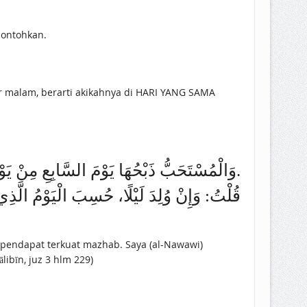
contohkan.
ir malam, berarti akikahnya di HARI YANG SAMA
«وَالْمُسْتَحَبُّ ذَبْحُهَا يَوْمَ السَّابِعِ مِنْ يَوْمِ الْوِلَادَةِ، وَيُحْسَبُ مِنَ السَّبْعَةِ يَوْمَ الْوِلَادَةِ عَلَى الْأَصَحِّ.
قُلْتُ: ‌وَإِنْ ‌وُلِدَ ‌لَيْلًا، حُسِبَ الْيَوْم)
 pendapat terkuat mazhab. Saya (al-Nawawi)
libīn, juz 3 hlm 229)