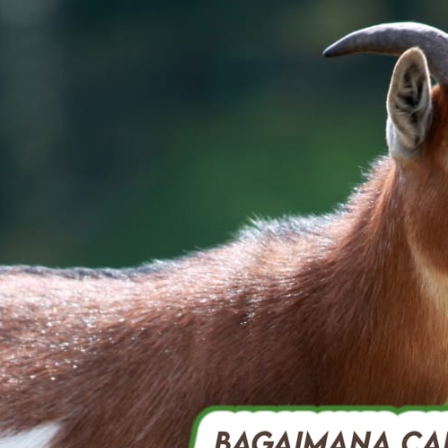
AKAT UANG?
UANG HARAM BISA MENJADI HALAL JIKA SEBAB K
’I
BAHASA CINTA KARENA ALLAH
HUKUM MEMBAYAR ZAKA
DA KERABAT SENDIRI