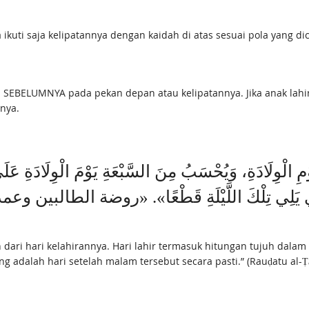
a ikuti saja kelipatannya dengan kaidah di atas sesuai pola yang di
ARI SEBELUMNYA pada pekan depan atau kelipatannya. Jika anak lah
nya.
ُ الَّذِي يَلِي تِلْكَ اللَّيْلَةِ قَطْعًا». «روضة الطالبين وعمد
dari hari kelahirannya. Hari lahir termasuk hitungan tujuh dalam
ng adalah hari setelah malam tersebut secara pasti.” (Rauḍatu al-Ṭā