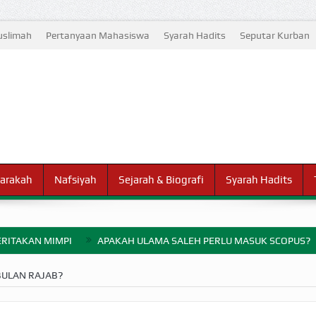
slimah
Pertanyaan Mahasiswa
Syarah Hadits
Seputar Kurban
arakah
Nafsiyah
Sejarah & Biografi
Syarah Hadits
RITAKAN MIMPI
APAKAH ULAMA SALEH PERLU MASUK SCOPUS?
ELANG PERANG BADAR
BULAN RAJAB?
AYARAN ZAKAT SEBELUM TIBA SAAT WAJIB?
HAKIKAT NIKMAT D