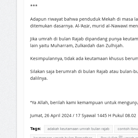
***
Adapun riwayat bahwa penduduk Mekah di masa la
ditemukan dasarnya. Al-‘Aṭṭār, murid al-Nawawī m
Jika umrah di bulan Rajab dipandang punya keutama
lain yaitu Muharram, Zulkaidah dan Zulhijah.
Kesimpulannya, tidak ada keutamaan khusus berum
Silakan saja berumrah di bulan Rajab atau bulan-
dalilnya.
“Ya Allah, berilah kami kemampuan untuk mengunj
Jumat, 26 April 2024 / 17 Syawal 1445 H Pukul 08.02
Tags:
adakah keutamaan umrah bulan rajab
contoh ibnu