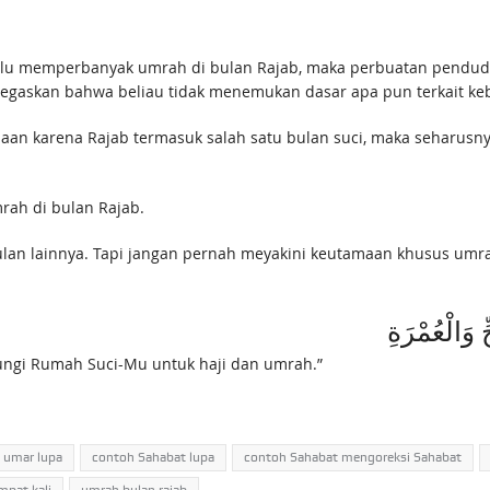
lu memperbanyak umrah di bulan Rajab, maka perbuatan pendudu
enegaskan bahwa beliau tidak menemukan dasar apa pun terkait ke
an karena Rajab termasuk salah satu bulan suci, maka seharusny
rah di bulan Rajab.
bulan lainnya. Tapi jangan pernah meyakini keutamaan khusus umr
ِّ وَالْعُمْرَةِ
ungi Rumah Suci-Mu untuk haji dan umrah.”
 umar lupa
contoh Sahabat lupa
contoh Sahabat mengoreksi Sahabat