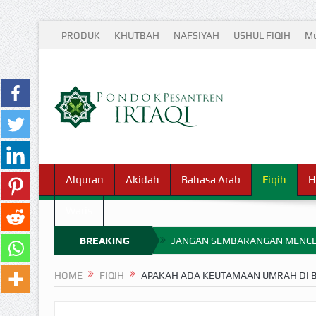
PRODUK
KHUTBAH
NAFSIYAH
USHUL FIQIH
Mu
Alquran
Akidah
Bahasa Arab
Fiqih
H
Waris
BREAKING
JANGAN SEMBARANGAN MENCE
MIMPI YANG DIABAIKAN MENJ
NEWS
HOME
FIQIH
APAKAH ADA KEUTAMAAN UMRAH DI 
APA HUKUM MEMPERCEPAT PEMB