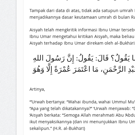
Tampak dari data di atas, tidak ada satupun umrah Nabi ﷺ yang dilakukan di bulan Rajab. Oleh karena itu mengklaim Rasulullah ﷺ pernah berumrah di bu
menjadikannya dasar keutamaan umrah di bulan Raj
Aisyah telah mengkritik informasi Ibnu Umar tersebut dan memandan
Ibnu Umar mengetahui kritikan Aisyah, maka beliau
Aisyah terhadap Ibnu Umar direkam oleh al-Bukhārī
َتْ: مَا يَقُولُ؟ قَالَ: يَقُولُ: إِنَّ رَسُولَ اللهِ
ِ الرَّحْمَنِ، مَا اعْتَمَرَ عُمْرَةً إِلَّا وَهُوَ
Artinya,
“’Urwah bertanya: “Wahai ibunda, wahai Ummul Mu’
“Apa yang telah dikatakannya?” ‘Urwah menjawab: “Dia berkata bahwa Rasulullah ﷺ melaksanakan ‘umra
‘Aisyah berkata: “Semoga Allah merahmati Abu ‘Abdurrahman (yakni Ibnu Umar), 
ikut menyaksikannya (dan ini menunjukkan Ibnu U
sekalipun.” (H.R. al-Bukhārī)