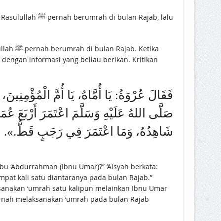
Ketika
dengan informasi yang beliau berikan. Kritikan
فَقَالَ عُرْوَةُ: يَا أُمَّاهُ، يَا أُمَّ الْمُؤْمِنِين
صَلَّى اللهُ عَلَيْهِ وَسَلَّمَ اعْتَمَرَ أَرْبَعَ عُم
شَاهِدُهُ، وَمَا اعْتَمَرَ فِي رَجَبٍ قَطُّ.». «صحيح)
u ‘Abdurrahman (Ibnu Umar)?” ‘Aisyah berkata:
ernah melaksanakan ‘umrah pada bulan Rajab