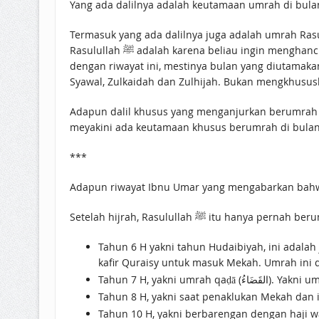
Yang ada dalilnya adalah keutamaan umrah di bula
Termasuk yang ada dalilnya juga adalah umrah Rasulullah ﷺ yang selalu di bulan Zulkaidah. Kata para ulama, pilihan berumrah selalu di bulan Zulk
Rasulullah ﷺ adalah karena beliau ingin m
dengan riwayat ini, mestinya bulan yang diutama
Syawal, Zulkaidah dan Zulhijah. Bukan mengkhusus
Adapun dalil khusus yang menganjurkan berumrah d
meyakini ada keutamaan khusus berumrah di bulan
***
Setelah hijrah, Rasulullah ﷺ itu han
Tahun 6 H yakni tahun Hudaibiyah, ini adalah
kafir Quraisy untuk masuk Mekah. Umrah ini d
Tahun 7 H, ya
Tahun 8 H, yakni saat penaklukan Mekah dan i
Tahun 10 H, yakni berbarengan dengan haji wa