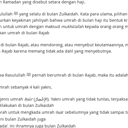
n Ramadan yang disebut setara dengan haji.
aidah yang dilakukan
enghancurkan keyakinan jahiliyah bahwa umrah di bulan haji itu bentuk k
kan untuk umrah dengan maksud
mukhālafah
kepada orang-orang mu
kan umrah di bulan Rajab
i bulan Rajab, atau mendorong, atau menyebut keutamaannya, maka
 Rajab karena memang tidak ada dalil yang menyebutnya.
Adapun riwayat Ibnu Umar yang mengabarkan bahwa Rasulullah ﷺ pernah berumrah di 
ya pernah berumrah sebanyak 4 kali yakni,
 jenis umrah
iḥṣār
(الإِحْصَارُ). Yakni umrah yang tidak tuntas, terpaksa harus diselesaikan di jalan karena dihalang-halangi
ilakukan di bulan Zulkaidah
kni umrah qaḍā (القَضَاءُ). Yakni umrah untuk mengkada umrah iḥṣār sebelumnya yang tidak
ni bulan Zulkaidah juga
da’. Ini ihramnya juga bulan Zulkaidah