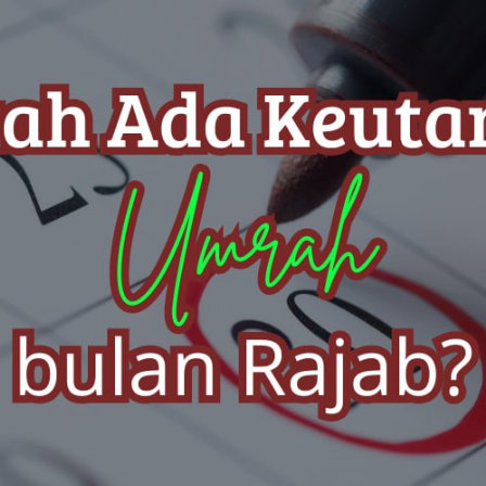
AKAT UANG?
UANG HARAM BISA MENJADI HALAL JIKA SEBAB K
’I
BAHASA CINTA KARENA ALLAH
HUKUM MEMBAYAR ZAKA
DA KERABAT SENDIRI