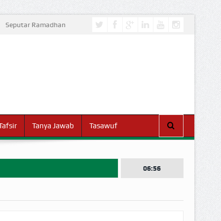
Seputar Ramadhan
Tafsir
Tanya Jawab
Tasawuf
06:56
I DUNIA!