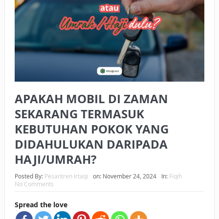
BAGAIMANA CARA MEMBAYAR ZAKAT UANG?
UANG HARAM BISA MENJADI HALAL JIKA SEBAB
KEPEMILIKANNYA BERUBAH
ISTIDLAL BATIL VS ISTIDLAL SYAR’I
BAHASA CINTA KARENA ALLAH
APAKAH MOBIL DI ZAMAN
HUKUM MEMBAYAR ZAKAT DENGAN CARA MENGANGSUR
SEKARANG TERMASUK
KEBUTUHAN POKOK YANG
HUKUM MEMBAYAR ZAKAT KEPADA KERABAT SENDIRI
DIDAHULUKAN DARIPADA
HAJI/UMRAH?
Posted By:
Pesantren Irtaqi
on:
November 24, 2024
In:
Fiqih
No Comments
Spread the love