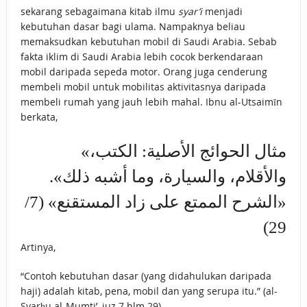
sekarang sebagaimana kitab ilmu
syar’i
menjadi
kebutuhan dasar bagi ulama. Nampaknya beliau
memaksudkan kebutuhan mobil di Saudi Arabia. Sebab
fakta iklim di Saudi Arabia lebih cocok berkendaraan
mobil daripada sepeda motor. Orang juga cenderung
membeli mobil untuk mobilitas aktivitasnya daripada
membeli rumah yang jauh lebih mahal. Ibnu al-Utsaimīn
berkata,
«مثال الحوائج الأصلية: الكتب،
والأقلام، والسيارة، وما أشبه ذلك».
«الشرح الممتع على زاد المستقنع» (7/
29)
Artinya,
“Contoh kebutuhan dasar (yang didahulukan daripada
haji) adalah kitab, pena, mobil dan yang serupa itu.” (al-
Syarḥu al-Mumti’, juz 7 hlm 29)