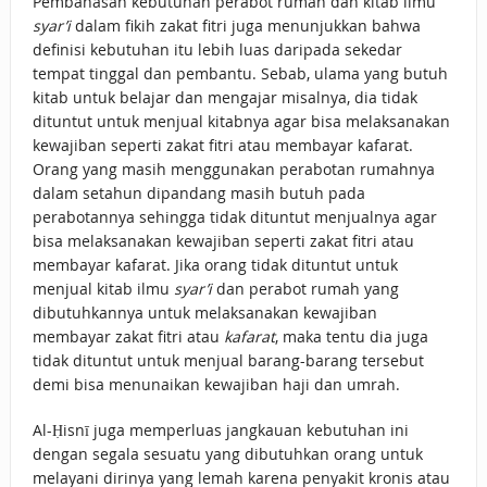
Pembahasan kebutuhan perabot rumah dan kitab ilmu
syar’i
dalam fikih zakat fitri juga menunjukkan bahwa
definisi kebutuhan itu lebih luas daripada sekedar
tempat tinggal dan pembantu. Sebab, ulama yang butuh
kitab untuk belajar dan mengajar misalnya, dia tidak
dituntut untuk menjual kitabnya agar bisa melaksanakan
kewajiban seperti zakat fitri atau membayar kafarat.
Orang yang masih menggunakan perabotan rumahnya
dalam setahun dipandang masih butuh pada
perabotannya sehingga tidak dituntut menjualnya agar
bisa melaksanakan kewajiban seperti zakat fitri atau
membayar kafarat. Jika orang tidak dituntut untuk
menjual kitab ilmu
syar’i
dan perabot rumah yang
dibutuhkannya untuk melaksanakan kewajiban
membayar zakat fitri atau
kafarat
, maka tentu dia juga
tidak dituntut untuk menjual barang-barang tersebut
demi bisa menunaikan kewajiban haji dan umrah.
Al-Ḥisnī juga memperluas jangkauan kebutuhan ini
dengan segala sesuatu yang dibutuhkan orang untuk
melayani dirinya yang lemah karena penyakit kronis atau