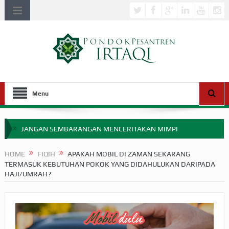
Menu
JANGAN SEMBARANGAN MENCERITAKAN MIMPI
APAKAH ULAMA SALEH PERLU MASUK SCOPUS?
HOME
FIQIH
APAKAH MOBIL DI ZAMAN SEKARANG
TERMASUK KEBUTUHAN POKOK YANG DIDAHULUKAN DARIPADA
MIMPI YANG DIABAIKAN MENJELANG PERANG BADAR
HAJI/UMRAH?
APA HUKUM MEMPERCEPAT PEMBAYARAN ZAKAT
SEBELUM TIBA SAAT WAJIB?
HAKIKAT NIKMAT DI DUNIA!