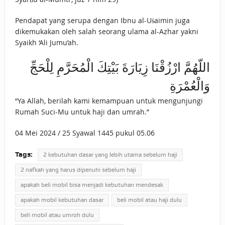
Pendapat yang serupa dengan Ibnu al-Uṡaimin juga
dikemukakan oleh salah seorang ulama al-Azhar yakni
Syaikh ‘Ali Jumu’ah.
اللّهُمَّ ارْزُقْنَا زِيَارَةَ بَيْتِكَ الْمُحَرَّمِ لِلْحَجِّ
وَالْعُمْرَةِ
“Ya Allah, berilah kami kemampuan untuk mengunjungi
Rumah Suci-Mu untuk haji dan umrah.”
04 Mei 2024 / 25 Syawal 1445 pukul 05.06
Tags:
2 kebutuhan dasar yang lebih utama sebelum haji
2 nafkah yang harus dipenuhi sebelum haji
apakah beli mobil bisa menjadi kebutuhan mendesak
apakah mobil kebutuhan dasar
beli mobil atau haji dulu
beli mobil atau umroh dulu