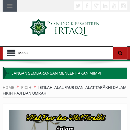
Menu
JANGAN SEMBARANGAN MENCERITAKAN MIMPI
APAKAH ULAMA SALEH PERLU MASUK SCOPUS?
HOME
FIQIH
ISTILAH ‘ALAL FAUR DAN ‘ALAT TARĀKHI DALAM
FIKIH HAJI DAN UMRAH
MIMPI YANG DIABAIKAN MENJELANG PERANG BADAR
APA HUKUM MEMPERCEPAT PEMBAYARAN ZAKAT
SEBELUM TIBA SAAT WAJIB?
HAKIKAT NIKMAT DI DUNIA!