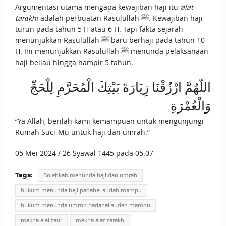
Argumentasi utama mengapa kewajiban haji itu
‘alat
tarākhī
adalah perbuatan Rasulullah ﷺ. Kewajiban haji
turun pada tahun 5 H atau 6 H. Tapi fakta sejarah
menunjukkan Rasulullah ﷺ baru berhaji pada tahun 10
H. Ini menunjukkan Rasulullah ﷺ menunda pelaksanaan
haji beliau hingga hampir 5 tahun.
اللّهُمَّ ارْزُقْنَا زِيَارَةَ بَيْتِكَ الْمُحَرَّمِ لِلْحَجِّ
وَالْعُمْرَةِ
“Ya Allah, berilah kami kemampuan untuk mengunjungi
Rumah Suci-Mu untuk haji dan umrah.”
05 Mei 2024 / 26 Syawal 1445 pada 05.07
Tags:
Bolehkah menunda haji dan umrah
hukum menunda haji padahal sudah mampu
hukum menunda umroh padahal sudah mampu
makna alal faur
makna alat tarakhi