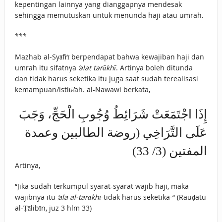
kepentingan lainnya yang dianggapnya mendesak
sehingga memutuskan untuk menunda haji atau umrah.
***
Mazhab al-Syāfi‘ī berpendapat bahwa kewajiban haji dan
umrah itu sifatnya
‘alat tarākhī
. Artinya boleh ditunda
dan tidak harus seketika itu juga saat sudah terealisasi
kemampuan/istiṭā’ah. al-Nawawi berkata,
إِذَا اجْتَمَعَتْ شَرَائِطُ وُجُوبِ الْحَجِّ، وَجَبَ
عَلَى التَّرَاخِي (روضة الطالبين وعمدة
المفتين (3/ 33)
Artinya,
“Jika sudah terkumpul syarat-syarat wajib haji, maka
wajibnya itu
‘ala al-tarākhī
-tidak harus seketika-“ (Rauḍatu
al-Ṭālibīn, juz 3 hlm 33)