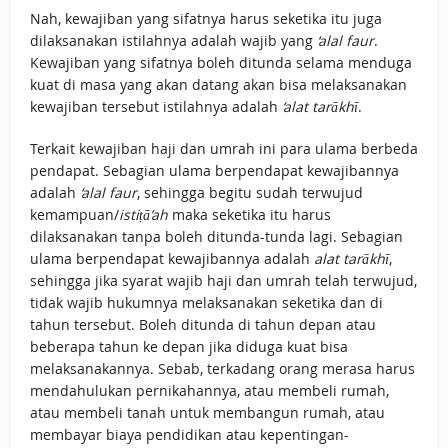
Nah, kewajiban yang sifatnya harus seketika itu juga
dilaksanakan istilahnya adalah wajib yang
‘alal faur
.
Kewajiban yang sifatnya boleh ditunda selama menduga
kuat di masa yang akan datang akan bisa melaksanakan
kewajiban tersebut istilahnya adalah
‘alat tarākhī
.
Terkait kewajiban haji dan umrah ini para ulama berbeda
pendapat. Sebagian ulama berpendapat kewajibannya
adalah
‘alal faur
, sehingga begitu sudah terwujud
kemampuan/
istiṭā’ah
maka seketika itu harus
dilaksanakan tanpa boleh ditunda-tunda lagi. Sebagian
ulama berpendapat kewajibannya adalah
alat tarākhī
,
sehingga jika syarat wajib haji dan umrah telah terwujud,
tidak wajib hukumnya melaksanakan seketika dan di
tahun tersebut. Boleh ditunda di tahun depan atau
beberapa tahun ke depan jika diduga kuat bisa
melaksanakannya. Sebab, terkadang orang merasa harus
mendahulukan pernikahannya, atau membeli rumah,
atau membeli tanah untuk membangun rumah, atau
membayar biaya pendidikan atau kepentingan-