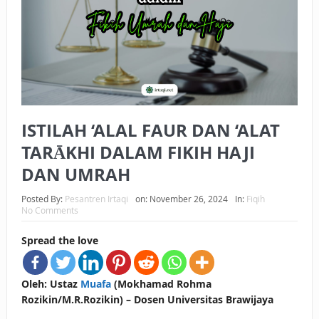
BAGAIMANA CARA MEMBAYAR ZAKAT UANG?
UANG HARAM BISA MENJADI HALAL JIKA SEBAB
KEPEMILIKANNYA BERUBAH
ISTIDLAL BATIL VS ISTIDLAL SYAR’I
ISTILAH ‘ALAL FAUR DAN ‘ALAT
BAHASA CINTA KARENA ALLAH
TARĀKHI DALAM FIKIH HAJI
HUKUM MEMBAYAR ZAKAT DENGAN CARA MENGANGSUR
DAN UMRAH
HUKUM MEMBAYAR ZAKAT KEPADA KERABAT SENDIRI
Posted By:
Pesantren Irtaqi
on:
November 26, 2024
In:
Fiqih
No Comments
Spread the love
Oleh: Ustaz
Muafa
(Mokhamad Rohma
Rozikin/M.R.Rozikin) – Dosen Universitas Brawijaya