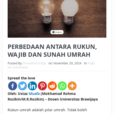
BAGAIMANA CARA MEMBAYAR ZAKAT UANG?
UANG HARAM BISA MENJADI HALAL JIKA SEBAB
KEPEMILIKANNYA BERUBAH
ISTIDLAL BATIL VS ISTIDLAL SYAR’I
PERBEDAAN ANTARA RUKUN,
BAHASA CINTA KARENA ALLAH
WAJIB DAN SUNAH UMRAH
HUKUM MEMBAYAR ZAKAT DENGAN CARA MENGANGSUR
Posted By:
Pesantren Irtaqi
on:
November 29, 2024
In:
Fiqih
HUKUM MEMBAYAR ZAKAT KEPADA KERABAT SENDIRI
No Comments
Spread the love
Oleh: Ustaz
Muafa
(Mokhamad Rohma
Rozikin/M.R.Rozikin) – Dosen Universitas Brawijaya
Rukun umrah adalah pilar umrah. Tidak boleh