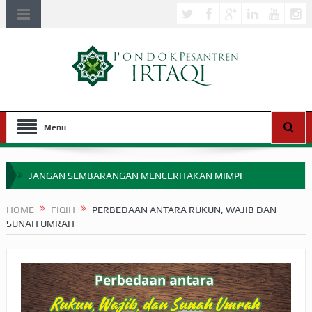
Menu
JANGAN SEMBARANGAN MENCERITAKAN MIMPI
APAKAH ULAMA SALEH PERLU MASUK SCOPUS?
HOME
FIQIH
PERBEDAAN ANTARA RUKUN, WAJIB DAN
SUNAH UMRAH
MIMPI YANG DIABAIKAN MENJELANG PERANG BADAR
APA HUKUM MEMPERCEPAT PEMBAYARAN ZAKAT
SEBELUM TIBA SAAT WAJIB?
HAKIKAT NIKMAT DI DUNIA!