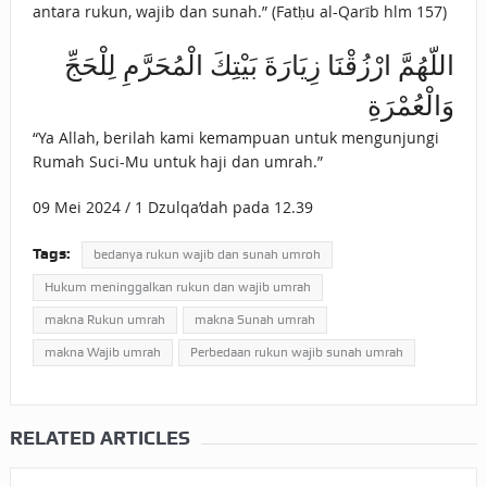
antara rukun, wajib dan sunah.” (Fatḥu al-Qarīb hlm 157)
اللّهُمَّ ارْزُقْنَا زِيَارَةَ بَيْتِكَ الْمُحَرَّمِ لِلْحَجِّ
وَالْعُمْرَةِ
“Ya Allah, berilah kami kemampuan untuk mengunjungi
Rumah Suci-Mu untuk haji dan umrah.”
09 Mei 2024 / 1 Dzulqa’dah pada 12.39
Tags:
bedanya rukun wajib dan sunah umroh
Hukum meninggalkan rukun dan wajib umrah
makna Rukun umrah
makna Sunah umrah
makna Wajib umrah
Perbedaan rukun wajib sunah umrah
RELATED ARTICLES