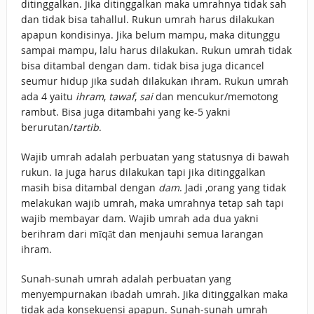
ditinggalkan. Jika ditinggalkan maka umrahnya tidak sah
dan tidak bisa tahallul. Rukun umrah harus dilakukan
apapun kondisinya. Jika belum mampu, maka ditunggu
sampai mampu, lalu harus dilakukan. Rukun umrah tidak
bisa ditambal dengan dam. tidak bisa juga dicancel
seumur hidup jika sudah dilakukan ihram. Rukun umrah
ada 4 yaitu
ihram
,
tawaf
,
sai
dan mencukur/memotong
rambut. Bisa juga ditambahi yang ke-5 yakni
berurutan/
tartib
.
Wajib umrah adalah perbuatan yang statusnya di bawah
rukun. Ia juga harus dilakukan tapi jika ditinggalkan
masih bisa ditambal dengan
dam
. Jadi ,orang yang tidak
melakukan wajib umrah, maka umrahnya tetap sah tapi
wajib membayar dam. Wajib umrah ada dua yakni
berihram dari mīqāt dan menjauhi semua larangan
ihram.
Sunah-sunah umrah adalah perbuatan yang
menyempurnakan ibadah umrah. Jika ditinggalkan maka
tidak ada konsekuensi apapun. Sunah-sunah umrah