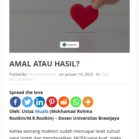
BAGAIMANA CARA MEMBAYAR ZAKAT UANG?
UANG HARAM BISA MENJADI HALAL JIKA SEBAB
KEPEMILIKANNYA BERUBAH
ISTIDLAL BATIL VS ISTIDLAL SYAR’I
BAHASA CINTA KARENA ALLAH
AMAL ATAU HASIL?
HUKUM MEMBAYAR ZAKAT DENGAN CARA MENGANGSUR
Posted By:
Pesantren Irtaqi
on:
Januari 10, 2025
In:
Fiqih
No Comments
HUKUM MEMBAYAR ZAKAT KEPADA KERABAT SENDIRI
Spread the love
Oleh: Ustaz
Muafa
(Mokhamad Rohma
Rozikin/M.R.Rozikin) – Dosen Universitas Brawijaya
Ketika seorang mukmin sudah mencapai level zuhud
yang tinggi dan mendapatkan
YAQĪN
yang kuat, maka