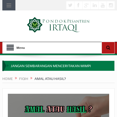
Menu
JANGAN SEMBARANGAN MENCERITAKAN MIMPI
APAKAH ULAMA SALEH PERLU MASUK SCOPUS?
HOME
FIQIH
AMAL ATAU HASIL?
MIMPI YANG DIABAIKAN MENJELANG PERANG BADAR
APA HUKUM MEMPERCEPAT PEMBAYARAN ZAKAT
SEBELUM TIBA SAAT WAJIB?
HAKIKAT NIKMAT DI DUNIA!