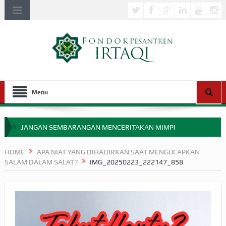
Menu
JANGAN SEMBARANGAN MENCERITAKAN MIMPI
APAKAH ULAMA SALEH PERLU MASUK SCOPUS?
HOME
APA NIAT YANG DIHADIRKAN SAAT MENGUCAPKAN
SALAM DALAM SALAT?
IMG_20250223_222147_858
MIMPI YANG DIABAIKAN MENJELANG PERANG BADAR
APA HUKUM MEMPERCEPAT PEMBAYARAN ZAKAT
SEBELUM TIBA SAAT WAJIB?
HAKIKAT NIKMAT DI DUNIA!