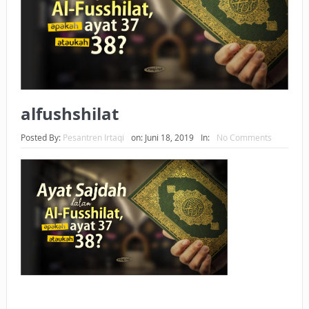
BAGAIMANA CARA MEMBAYAR ZAKAT UANG?
UANG HARAM BISA MENJADI HALAL JIKA SEBAB
KEPEMILIKANNYA BERUBAH
ISTIDLAL BATIL VS ISTIDLAL SYAR’I
alfushshilat
BAHASA CINTA KARENA ALLAH
Posted By:
Pesantren Irtaqi
on:
Juni 18, 2019
In:
No Comments
HUKUM MEMBAYAR ZAKAT DENGAN CARA MENGANGSUR
HUKUM MEMBAYAR ZAKAT KEPADA KERABAT SENDIRI