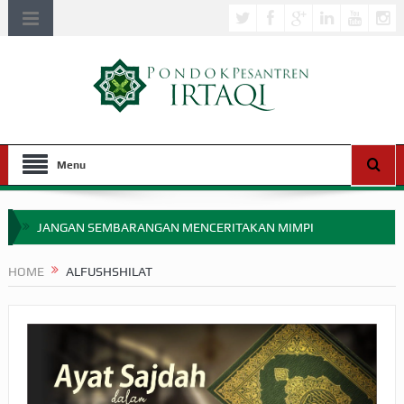
Menu
JANGAN SEMBARANGAN MENCERITAKAN MIMPI
APAKAH ULAMA SALEH PERLU MASUK SCOPUS?
HOME
ALFUSHSHILAT
MIMPI YANG DIABAIKAN MENJELANG PERANG BADAR
APA HUKUM MEMPERCEPAT PEMBAYARAN ZAKAT
SEBELUM TIBA SAAT WAJIB?
HAKIKAT NIKMAT DI DUNIA!