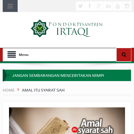
Menu
JANGAN SEMBARANGAN MENCERITAKAN MIMPI
APAKAH ULAMA SALEH PERLU MASUK SCOPUS?
HOME
AMAL ITU SYARAT SAH
MIMPI YANG DIABAIKAN MENJELANG PERANG BADAR
APA HUKUM MEMPERCEPAT PEMBAYARAN ZAKAT
SEBELUM TIBA SAAT WAJIB?
HAKIKAT NIKMAT DI DUNIA!