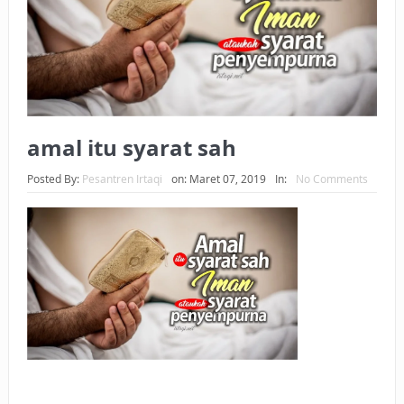
BAGAIMANA CARA MEMBAYAR ZAKAT UANG?
UANG HARAM BISA MENJADI HALAL JIKA SEBAB
KEPEMILIKANNYA BERUBAH
ISTIDLAL BATIL VS ISTIDLAL SYAR’I
amal itu syarat sah
BAHASA CINTA KARENA ALLAH
Posted By:
Pesantren Irtaqi
on:
Maret 07, 2019
In:
No Comments
HUKUM MEMBAYAR ZAKAT DENGAN CARA MENGANGSUR
HUKUM MEMBAYAR ZAKAT KEPADA KERABAT SENDIRI