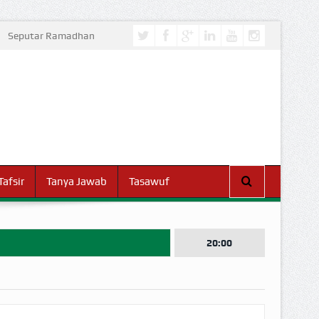
Seputar Ramadhan
Tafsir
Tanya Jawab
Tasawuf
20:00
I DUNIA!