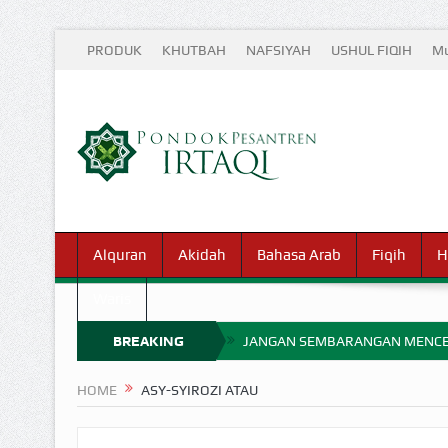
PRODUK
KHUTBAH
NAFSIYAH
USHUL FIQIH
Mu
Alquran
Akidah
Bahasa Arab
Fiqih
H
Waris
BREAKING
JANGAN SEMBARANGAN MENCE
MIMPI YANG DIABAIKAN MENJ
NEWS
HOME
ASY-SYIROZI ATAU
APA HUKUM MEMPERCEPAT PEMB