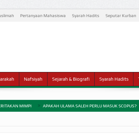
slimah
Pertanyaan Mahasiswa
Syarah Hadits
Seputar Kurban
arakah
Nafsiyah
Sejarah & Biografi
Syarah Hadits
RITAKAN MIMPI
APAKAH ULAMA SALEH PERLU MASUK SCOPUS?
ELANG PERANG BADAR
AYARAN ZAKAT SEBELUM TIBA SAAT WAJIB?
HAKIKAT NIKMAT D