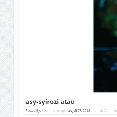
BAGAIMANA CARA MEMBAYAR Z
ISTIDLAL BATIL VS ISTIDLAL SYAR
HUKUM MEMBAYAR ZAKAT KEPA
asy-syirozi atau
Posted By:
Pesantren Irtaqi
on:
Juli 07, 2018
In:
No Commen