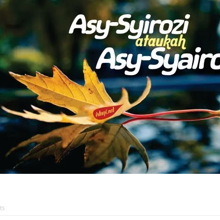
AKAT UANG?
UANG HARAM BISA MENJADI HALAL JIKA SEBAB K
’I
BAHASA CINTA KARENA ALLAH
HUKUM MEMBAYAR ZAKA
DA KERABAT SENDIRI
ts