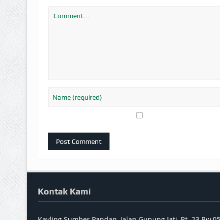
Kontak Kami
Kavling Sumber Pandan, Jalan Gunung Jati, Rt. 23 Rw.0