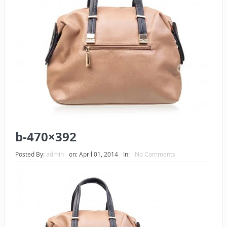
BAGAIMANA CARA MEMBAYAR ZAKAT UANG?
UANG HARAM BISA MENJADI HALAL JIKA SEBAB
KEPEMILIKANNYA BERUBAH
ISTIDLAL BATIL VS ISTIDLAL SYAR’I
BAHASA CINTA KARENA ALLAH
HUKUM MEMBAYAR ZAKAT DENGAN CARA MENGANGSUR
HUKUM MEMBAYAR ZAKAT KEPADA KERABAT SENDIRI
b-470×392
Posted By:
admin
on:
April 01, 2014
In:
No Comments