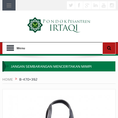
Menu
JANGAN SEMBARANGAN MENCERITAKAN MIMPI
APAKAH ULAMA SALEH PERLU MASUK SCOPUS?
HOME
B-470×392
MIMPI YANG DIABAIKAN MENJELANG PERANG BADAR
APA HUKUM MEMPERCEPAT PEMBAYARAN ZAKAT
SEBELUM TIBA SAAT WAJIB?
HAKIKAT NIKMAT DI DUNIA!