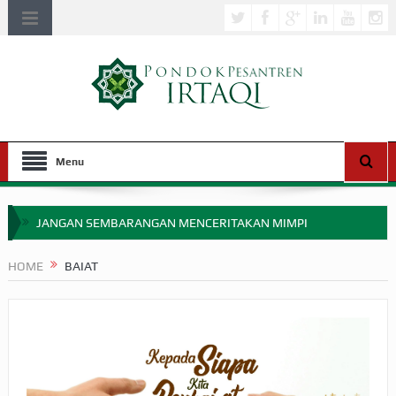
Menu
JANGAN SEMBARANGAN MENCERITAKAN MIMPI
APAKAH ULAMA SALEH PERLU MASUK SCOPUS?
HOME
BAIAT
MIMPI YANG DIABAIKAN MENJELANG PERANG BADAR
APA HUKUM MEMPERCEPAT PEMBAYARAN ZAKAT
SEBELUM TIBA SAAT WAJIB?
HAKIKAT NIKMAT DI DUNIA!