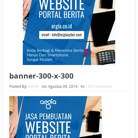
BAGAIMANA CARA MEMBAYAR ZAKAT UANG?
UANG HARAM BISA MENJADI HALAL JIKA SEBAB
KEPEMILIKANNYA BERUBAH
ISTIDLAL BATIL VS ISTIDLAL SYAR’I
BAHASA CINTA KARENA ALLAH
HUKUM MEMBAYAR ZAKAT DENGAN CARA MENGANGSUR
banner-300-x-300
HUKUM MEMBAYAR ZAKAT KEPADA KERABAT SENDIRI
Posted By:
admin
on:
Agustus 09, 2016
In:
No Comments