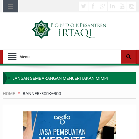
Menu
JANGAN SEMBARANGAN MENCERITAKAN MIMPI
APAKAH ULAMA SALEH PERLU MASUK SCOPUS?
HOME
BANNER-300-X-300
MIMPI YANG DIABAIKAN MENJELANG PERANG BADAR
APA HUKUM MEMPERCEPAT PEMBAYARAN ZAKAT
SEBELUM TIBA SAAT WAJIB?
HAKIKAT NIKMAT DI DUNIA!