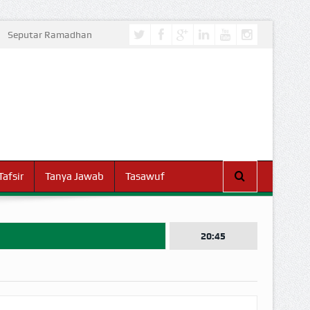
Seputar Ramadhan
Tafsir
Tanya Jawab
Tasawuf
20:45
I DUNIA!