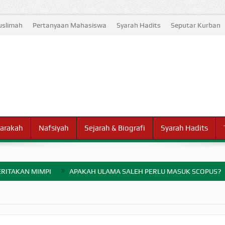
slimah
Pertanyaan Mahasiswa
Syarah Hadits
Seputar Kurban
arakah
Nafsiyah
Sejarah & Biografi
Syarah Hadits
RITAKAN MIMPI
APAKAH ULAMA SALEH PERLU MASUK SCOPUS?
ELANG PERANG BADAR
AYARAN ZAKAT SEBELUM TIBA SAAT WAJIB?
HAKIKAT NIKMAT D