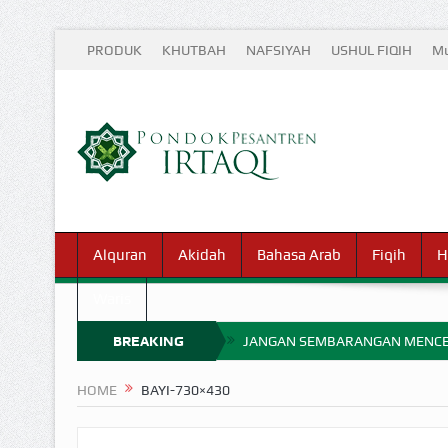
PRODUK
KHUTBAH
NAFSIYAH
USHUL FIQIH
Mu
Alquran
Akidah
Bahasa Arab
Fiqih
H
Waris
BREAKING
JANGAN SEMBARANGAN MENCE
MIMPI YANG DIABAIKAN MENJ
NEWS
HOME
BAYI-730×430
APA HUKUM MEMPERCEPAT PEMB