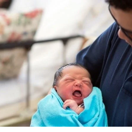
AKAT UANG?
UANG HARAM BISA MENJADI HALAL JIKA SEBAB K
’I
BAHASA CINTA KARENA ALLAH
HUKUM MEMBAYAR ZAKA
DA KERABAT SENDIRI