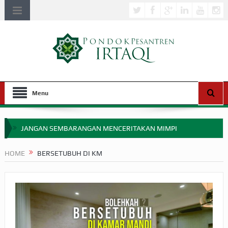
Menu
JANGAN SEMBARANGAN MENCERITAKAN MIMPI
APAKAH ULAMA SALEH PERLU MASUK SCOPUS?
HOME
BERSETUBUH DI KM
MIMPI YANG DIABAIKAN MENJELANG PERANG BADAR
APA HUKUM MEMPERCEPAT PEMBAYARAN ZAKAT
SEBELUM TIBA SAAT WAJIB?
HAKIKAT NIKMAT DI DUNIA!