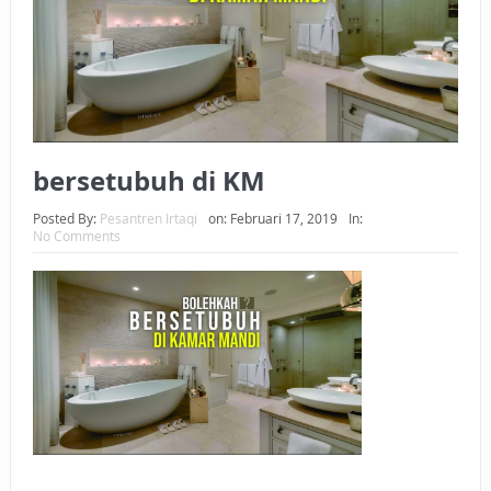
BAGAIMANA CARA MEMBAYAR ZAKAT UANG?
UANG HARAM BISA MENJADI HALAL JIKA SEBAB
KEPEMILIKANNYA BERUBAH
ISTIDLAL BATIL VS ISTIDLAL SYAR’I
bersetubuh di KM
BAHASA CINTA KARENA ALLAH
Posted By:
Pesantren Irtaqi
on:
Februari 17, 2019
In:
No Comments
HUKUM MEMBAYAR ZAKAT DENGAN CARA MENGANGSUR
HUKUM MEMBAYAR ZAKAT KEPADA KERABAT SENDIRI