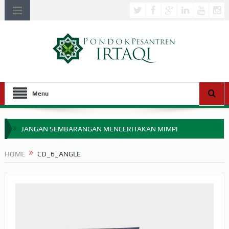
Menu
JANGAN SEMBARANGAN MENCERITAKAN MIMPI
APAKAH ULAMA SALEH PERLU MASUK SCOPUS?
HOME
CD_6_ANGLE
MIMPI YANG DIABAIKAN MENJELANG PERANG BADAR
APA HUKUM MEMPERCEPAT PEMBAYARAN ZAKAT
SEBELUM TIBA SAAT WAJIB?
HAKIKAT NIKMAT DI DUNIA!