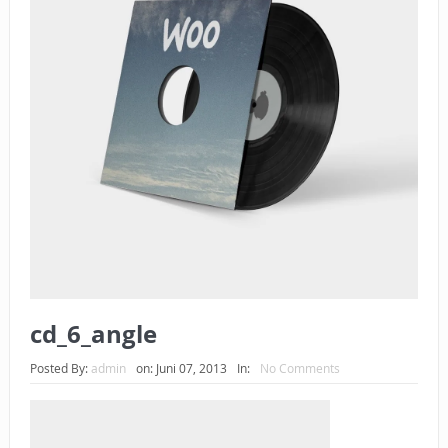
BAGAIMANA CARA MEMBAYAR ZAKAT UANG?
UANG HARAM BISA MENJADI HALAL JIKA SEBAB
KEPEMILIKANNYA BERUBAH
ISTIDLAL BATIL VS ISTIDLAL SYAR’I
BAHASA CINTA KARENA ALLAH
HUKUM MEMBAYAR ZAKAT DENGAN CARA MENGANGSUR
HUKUM MEMBAYAR ZAKAT KEPADA KERABAT SENDIRI
cd_6_angle
Posted By:
admin
on:
Juni 07, 2013
In:
No Comments