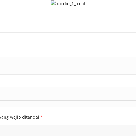
AKAT UANG?
UANG HARAM BISA MENJADI HALAL JIKA SEBAB K
’I
BAHASA CINTA KARENA ALLAH
HUKUM MEMBAYAR ZAKA
DA KERABAT SENDIRI
*
yang wajib ditandai