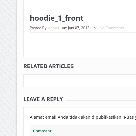
BAGAIMANA CARA MEMBAYAR Z
ISTIDLAL BATIL VS ISTIDLAL SYAR
hoodie_1_front
HUKUM MEMBAYAR ZAKAT KEPA
Posted By:
admin
on:
Juni 07, 2013
In:
No Comments
RELATED ARTICLES
LEAVE A REPLY
Alamat email Anda tidak akan dipublikasikan.
Ruas 