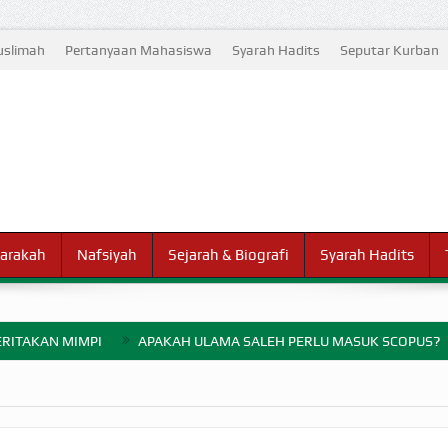
slimah
Pertanyaan Mahasiswa
Syarah Hadits
Seputar Kurban
arakah
Nafsiyah
Sejarah & Biografi
Syarah Hadits
RITAKAN MIMPI
APAKAH ULAMA SALEH PERLU MASUK SCOPUS?
ELANG PERANG BADAR
AYARAN ZAKAT SEBELUM TIBA SAAT WAJIB?
HAKIKAT NIKMAT D