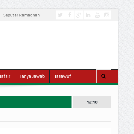
Seputar Ramadhan
Tafsir
Tanya Jawab
Tasawuf
12:10
I DUNIA!