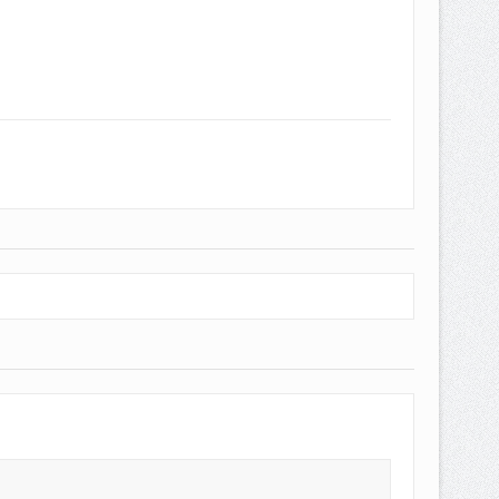
EPEMILIKANNYA BERUBAH
T DENGAN CARA MENGANGSUR