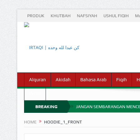
PRODUK
KHUTBAH
NAFSIYAH
USHUL FIQIH
Mu
Alquran
Akidah
Bahasa Arab
Fiqih
H
Waris
BREAKING
JANGAN SEMBARANGAN MENCE
MIMPI YANG DIABAIKAN MENJ
NEWS
HOME
HOODIE_1_FRONT
APA HUKUM MEMPERCEPAT PEMB