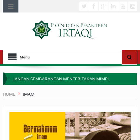
Menu
JANGAN SEMBARANGAN MENCERITAKAN MIMPI
APAKAH ULAMA SALEH PERLU MASUK SCOPUS?
HOME
IMAM
MIMPI YANG DIABAIKAN MENJELANG PERANG BADAR
APA HUKUM MEMPERCEPAT PEMBAYARAN ZAKAT
SEBELUM TIBA SAAT WAJIB?
HAKIKAT NIKMAT DI DUNIA!