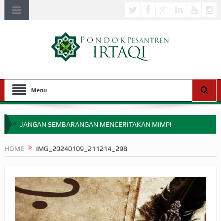
Menu
JANGAN SEMBARANGAN MENCERITAKAN MIMPI
APAKAH ULAMA SALEH PERLU MASUK SCOPUS?
HOME
IMG_20240109_211214_298
MIMPI YANG DIABAIKAN MENJELANG PERANG BADAR
APA HUKUM MEMPERCEPAT PEMBAYARAN ZAKAT
SEBELUM TIBA SAAT WAJIB?
HAKIKAT NIKMAT DI DUNIA!