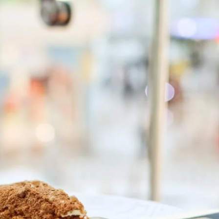
AKAT UANG?
UANG HARAM BISA MENJADI HALAL JIKA SEBAB K
’I
BAHASA CINTA KARENA ALLAH
HUKUM MEMBAYAR ZAKA
DA KERABAT SENDIRI