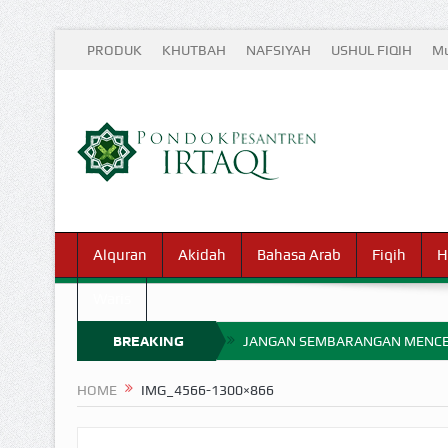
PRODUK
KHUTBAH
NAFSIYAH
USHUL FIQIH
Mu
Alquran
Akidah
Bahasa Arab
Fiqih
H
Waris
BREAKING
JANGAN SEMBARANGAN MENCE
MIMPI YANG DIABAIKAN MENJ
NEWS
HOME
IMG_4566-1300×866
APA HUKUM MEMPERCEPAT PEMB