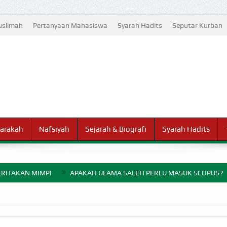
slimah
Pertanyaan Mahasiswa
Syarah Hadits
Seputar Kurban
arakah
Nafsiyah
Sejarah & Biografi
Syarah Hadits
RITAKAN MIMPI
APAKAH ULAMA SALEH PERLU MASUK SCOPUS?
ELANG PERANG BADAR
AYARAN ZAKAT SEBELUM TIBA SAAT WAJIB?
HAKIKAT NIKMAT D