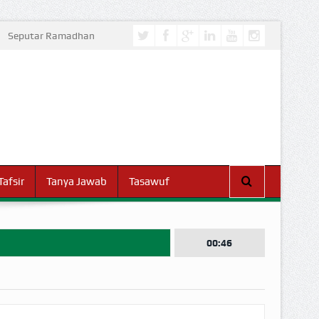
Seputar Ramadhan
Tafsir
Tanya Jawab
Tasawuf
00:46
I DUNIA!