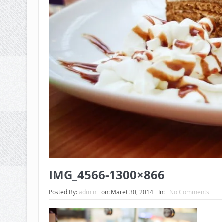
IMG_4566-1300×866
Posted By:
admin
on:
Maret 30, 2014
In:
No Comments