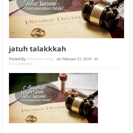
BAGAIMANA CARA MEMBAYAR ZAKAT UANG?
UANG HARAM BISA MENJADI HALAL JIKA SEBAB
KEPEMILIKANNYA BERUBAH
ISTIDLAL BATIL VS ISTIDLAL SYAR’I
jatuh talakkkah
BAHASA CINTA KARENA ALLAH
Posted By:
Pesantren Irtaqi
on:
Februari 27, 2019
In:
No Comments
HUKUM MEMBAYAR ZAKAT DENGAN CARA MENGANGSUR
HUKUM MEMBAYAR ZAKAT KEPADA KERABAT SENDIRI