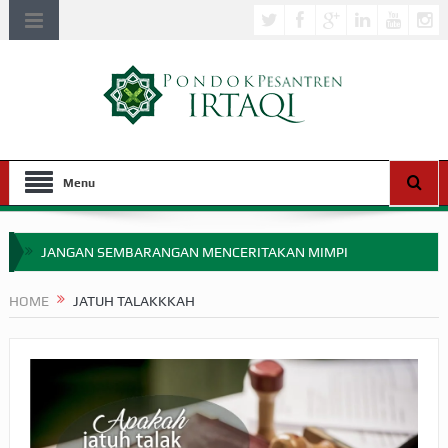
Menu
JANGAN SEMBARANGAN MENCERITAKAN MIMPI
APAKAH ULAMA SALEH PERLU MASUK SCOPUS?
HOME
JATUH TALAKKKAH
MIMPI YANG DIABAIKAN MENJELANG PERANG BADAR
APA HUKUM MEMPERCEPAT PEMBAYARAN ZAKAT
SEBELUM TIBA SAAT WAJIB?
HAKIKAT NIKMAT DI DUNIA!