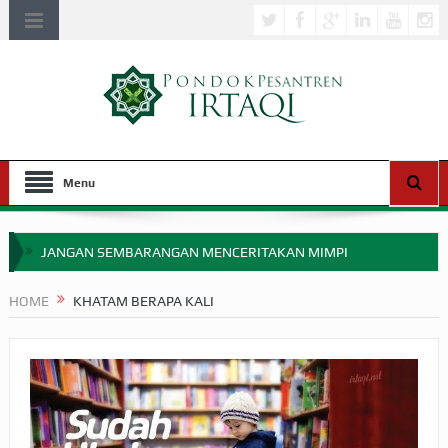
Menu
JANGAN SEMBARANGAN MENCERITAKAN MIMPI
APAKAH ULAMA SALEH PERLU MASUK SCOPUS?
HOME
KHATAM BERAPA KALI
MIMPI YANG DIABAIKAN MENJELANG PERANG BADAR
APA HUKUM MEMPERCEPAT PEMBAYARAN ZAKAT
SEBELUM TIBA SAAT WAJIB?
HAKIKAT NIKMAT DI DUNIA!