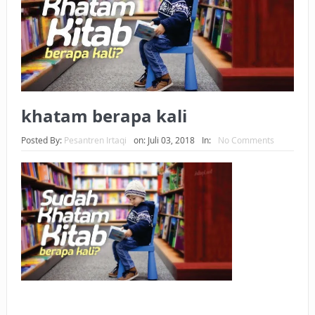
BAGAIMANA CARA MEMBAYAR ZAKAT UANG?
UANG HARAM BISA MENJADI HALAL JIKA SEBAB
KEPEMILIKANNYA BERUBAH
ISTIDLAL BATIL VS ISTIDLAL SYAR’I
khatam berapa kali
BAHASA CINTA KARENA ALLAH
Posted By:
Pesantren Irtaqi
on:
Juli 03, 2018
In:
No Comments
HUKUM MEMBAYAR ZAKAT DENGAN CARA MENGANGSUR
HUKUM MEMBAYAR ZAKAT KEPADA KERABAT SENDIRI