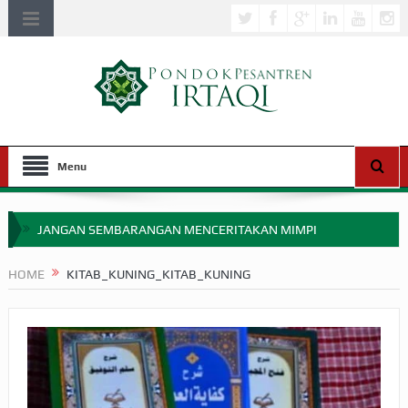
Menu
JANGAN SEMBARANGAN MENCERITAKAN MIMPI
APAKAH ULAMA SALEH PERLU MASUK SCOPUS?
HOME
KITAB_KUNING_KITAB_KUNING
MIMPI YANG DIABAIKAN MENJELANG PERANG BADAR
APA HUKUM MEMPERCEPAT PEMBAYARAN ZAKAT
SEBELUM TIBA SAAT WAJIB?
HAKIKAT NIKMAT DI DUNIA!