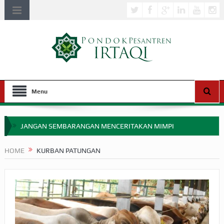
Menu
JANGAN SEMBARANGAN MENCERITAKAN MIMPI
APAKAH ULAMA SALEH PERLU MASUK SCOPUS?
HOME
KURBAN PATUNGAN
MIMPI YANG DIABAIKAN MENJELANG PERANG BADAR
APA HUKUM MEMPERCEPAT PEMBAYARAN ZAKAT
SEBELUM TIBA SAAT WAJIB?
HAKIKAT NIKMAT DI DUNIA!