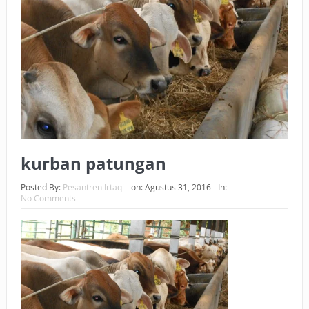
BAGAIMANA CARA MEMBAYAR ZAKAT UANG?
UANG HARAM BISA MENJADI HALAL JIKA SEBAB
KEPEMILIKANNYA BERUBAH
ISTIDLAL BATIL VS ISTIDLAL SYAR’I
BAHASA CINTA KARENA ALLAH
HUKUM MEMBAYAR ZAKAT DENGAN CARA MENGANGSUR
kurban patungan
HUKUM MEMBAYAR ZAKAT KEPADA KERABAT SENDIRI
Posted By:
Pesantren Irtaqi
on:
Agustus 31, 2016
In:
No Comments