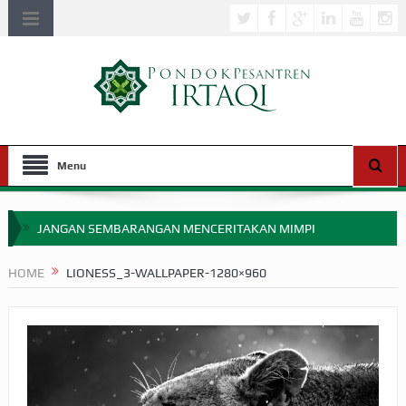
Menu
JANGAN SEMBARANGAN MENCERITAKAN MIMPI
APAKAH ULAMA SALEH PERLU MASUK SCOPUS?
HOME
LIONESS_3-WALLPAPER-1280×960
MIMPI YANG DIABAIKAN MENJELANG PERANG BADAR
APA HUKUM MEMPERCEPAT PEMBAYARAN ZAKAT
SEBELUM TIBA SAAT WAJIB?
HAKIKAT NIKMAT DI DUNIA!