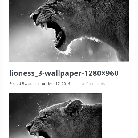
BAGAIMANA CARA MEMBAYAR ZAKAT UANG?
UANG HARAM BISA MENJADI HALAL JIKA SEBAB
KEPEMILIKANNYA BERUBAH
ISTIDLAL BATIL VS ISTIDLAL SYAR’I
BAHASA CINTA KARENA ALLAH
HUKUM MEMBAYAR ZAKAT DENGAN CARA MENGANGSUR
lioness_3-wallpaper-1280×960
HUKUM MEMBAYAR ZAKAT KEPADA KERABAT SENDIRI
Posted By:
admin
on:
Mei 17, 2014
In:
No Comments