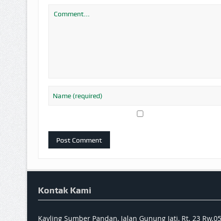
Kontak Kami
Kavling Sumber Pandan, Jalan Gunung Jati, Rt. 23 Rw.0