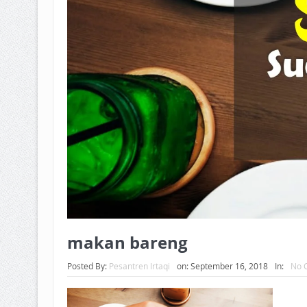
makan bareng
Posted By:
Pesantren Irtaqi
on:
September 16, 2018
In:
No 