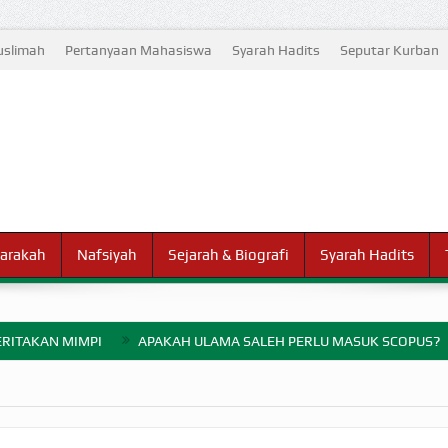
slimah
Pertanyaan Mahasiswa
Syarah Hadits
Seputar Kurban
arakah
Nafsiyah
Sejarah & Biografi
Syarah Hadits
RITAKAN MIMPI
APAKAH ULAMA SALEH PERLU MASUK SCOPUS?
ELANG PERANG BADAR
AYARAN ZAKAT SEBELUM TIBA SAAT WAJIB?
HAKIKAT NIKMAT D