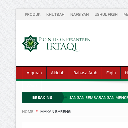
PRODUK
KHUTBAH
NAFSIYAH
USHUL FIQIH
Mu
Alquran
Akidah
Bahasa Arab
Fiqih
H
Waris
BREAKING
JANGAN SEMBARANGAN MENCE
MIMPI YANG DIABAIKAN MENJ
NEWS
HOME
MAKAN BARENG
APA HUKUM MEMPERCEPAT PEMB