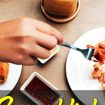
AKAT UANG?
UANG HARAM BISA MENJADI HALAL JIKA SEBAB K
’I
BAHASA CINTA KARENA ALLAH
HUKUM MEMBAYAR ZAKA
DA KERABAT SENDIRI