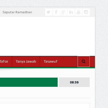
Seputar Ramadhan
Tafsir
Tanya Jawab
Tasawuf
08:39
I DUNIA!