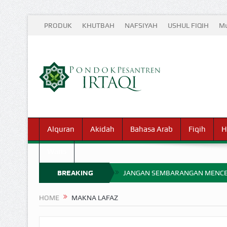
PRODUK
KHUTBAH
NAFSIYAH
USHUL FIQIH
Mu
Alquran
Akidah
Bahasa Arab
Fiqih
H
Waris
BREAKING
JANGAN SEMBARANGAN MENCE
MIMPI YANG DIABAIKAN MENJ
NEWS
HOME
MAKNA LAFAZ
APA HUKUM MEMPERCEPAT PEMB