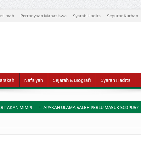
slimah
Pertanyaan Mahasiswa
Syarah Hadits
Seputar Kurban
arakah
Nafsiyah
Sejarah & Biografi
Syarah Hadits
RITAKAN MIMPI
APAKAH ULAMA SALEH PERLU MASUK SCOPUS?
ELANG PERANG BADAR
AYARAN ZAKAT SEBELUM TIBA SAAT WAJIB?
HAKIKAT NIKMAT D