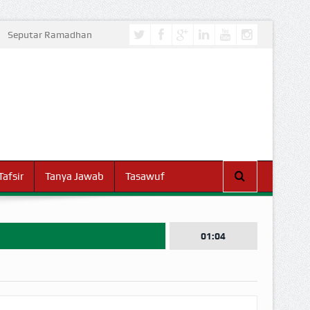
Seputar Ramadhan
Tafsir
Tanya Jawab
Tasawuf
01:04
I DUNIA!