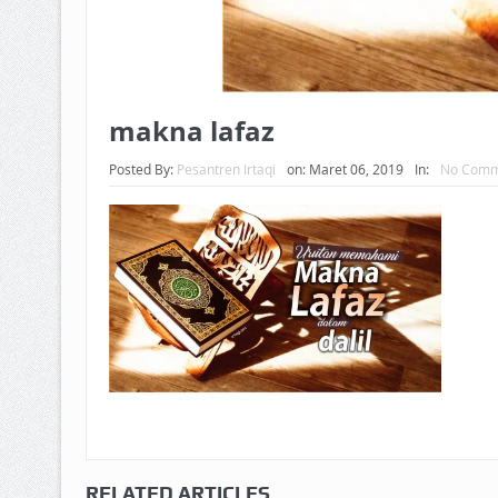
makna lafaz
Posted By:
Pesantren Irtaqi
on:
Maret 06, 2019
In:
No Comm
RELATED ARTICLES