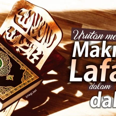
AKAT UANG?
UANG HARAM BISA MENJADI HALAL JIKA SEBAB K
’I
BAHASA CINTA KARENA ALLAH
HUKUM MEMBAYAR ZAKA
DA KERABAT SENDIRI