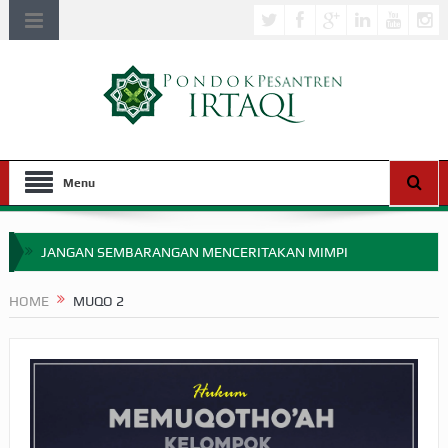
Menu
JANGAN SEMBARANGAN MENCERITAKAN MIMPI
APAKAH ULAMA SALEH PERLU MASUK SCOPUS?
HOME
MUQO 2
MIMPI YANG DIABAIKAN MENJELANG PERANG BADAR
APA HUKUM MEMPERCEPAT PEMBAYARAN ZAKAT
SEBELUM TIBA SAAT WAJIB?
HAKIKAT NIKMAT DI DUNIA!