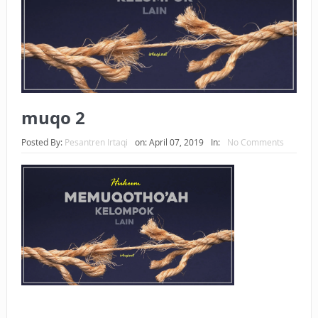
BAGAIMANA CARA MEMBAYAR ZAKAT UANG?
UANG HARAM BISA MENJADI HALAL JIKA SEBAB
KEPEMILIKANNYA BERUBAH
ISTIDLAL BATIL VS ISTIDLAL SYAR’I
muqo 2
BAHASA CINTA KARENA ALLAH
Posted By:
Pesantren Irtaqi
on:
April 07, 2019
In:
No Comments
HUKUM MEMBAYAR ZAKAT DENGAN CARA MENGANGSUR
HUKUM MEMBAYAR ZAKAT KEPADA KERABAT SENDIRI