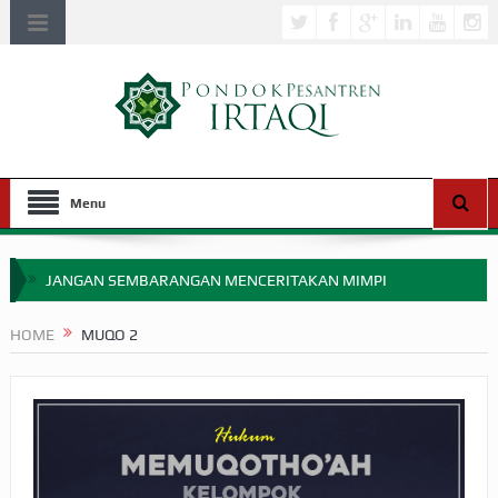
Menu
JANGAN SEMBARANGAN MENCERITAKAN MIMPI
APAKAH ULAMA SALEH PERLU MASUK SCOPUS?
HOME
MUQO 2
MIMPI YANG DIABAIKAN MENJELANG PERANG BADAR
APA HUKUM MEMPERCEPAT PEMBAYARAN ZAKAT
SEBELUM TIBA SAAT WAJIB?
HAKIKAT NIKMAT DI DUNIA!