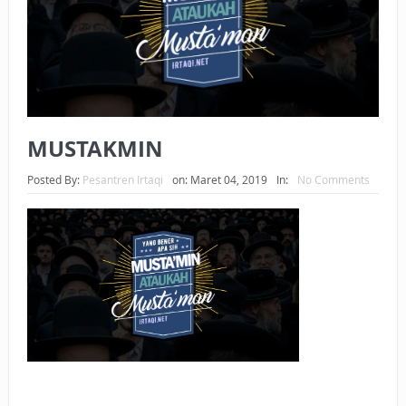
BAGAIMANA CARA MEMBAYAR ZAKAT UANG?
UANG HARAM BISA MENJADI HALAL JIKA SEBAB
KEPEMILIKANNYA BERUBAH
ISTIDLAL BATIL VS ISTIDLAL SYAR’I
MUSTAKMIN
BAHASA CINTA KARENA ALLAH
Posted By:
Pesantren Irtaqi
on:
Maret 04, 2019
In:
No Comments
HUKUM MEMBAYAR ZAKAT DENGAN CARA MENGANGSUR
HUKUM MEMBAYAR ZAKAT KEPADA KERABAT SENDIRI