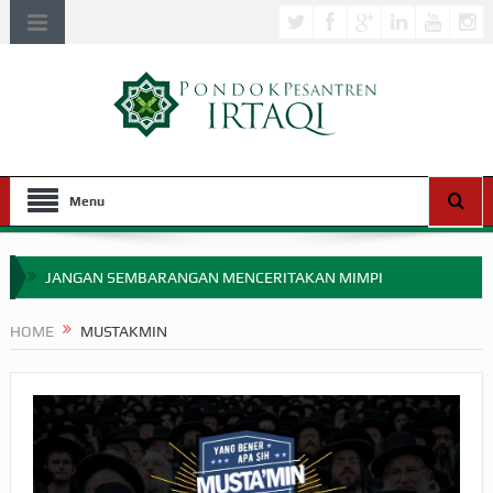
Menu
JANGAN SEMBARANGAN MENCERITAKAN MIMPI
APAKAH ULAMA SALEH PERLU MASUK SCOPUS?
HOME
MUSTAKMIN
MIMPI YANG DIABAIKAN MENJELANG PERANG BADAR
APA HUKUM MEMPERCEPAT PEMBAYARAN ZAKAT
SEBELUM TIBA SAAT WAJIB?
HAKIKAT NIKMAT DI DUNIA!