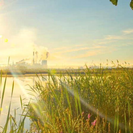
AKAT UANG?
UANG HARAM BISA MENJADI HALAL JIKA SEBAB K
’I
BAHASA CINTA KARENA ALLAH
HUKUM MEMBAYAR ZAKA
DA KERABAT SENDIRI