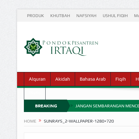
PRODUK
KHUTBAH
NAFSIYAH
USHUL FIQIH
Mu
Alquran
Akidah
Bahasa Arab
Fiqih
H
Waris
BREAKING
JANGAN SEMBARANGAN MENCE
MIMPI YANG DIABAIKAN MENJ
NEWS
HOME
SUNRAYS_2-WALLPAPER-1280×720
APA HUKUM MEMPERCEPAT PEMB