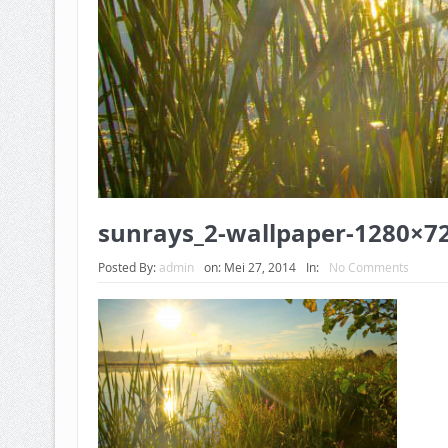
sunrays_2-wallpaper-1280×7
Posted By:
admin
on:
Mei 27, 2014
In:
No Comments