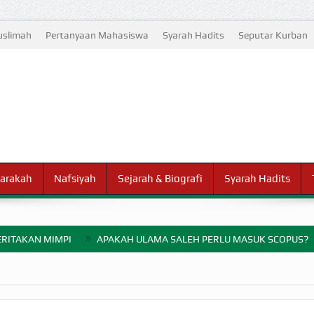
slimah
Pertanyaan Mahasiswa
Syarah Hadits
Seputar Kurban
arakah
Nafsiyah
Sejarah & Biografi
Syarah Hadits
RITAKAN MIMPI
APAKAH ULAMA SALEH PERLU MASUK SCOPUS?
ELANG PERANG BADAR
AYARAN ZAKAT SEBELUM TIBA SAAT WAJIB?
HAKIKAT NIKMAT D