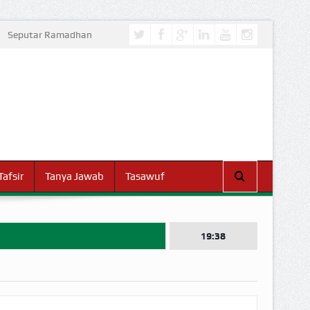
Seputar Ramadhan
Tafsir
Tanya Jawab
Tasawuf
19:38
I DUNIA!