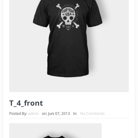
BAGAIMANA CARA MEMBAYAR ZAKAT UANG?
UANG HARAM BISA MENJADI HALAL JIKA SEBAB
KEPEMILIKANNYA BERUBAH
ISTIDLAL BATIL VS ISTIDLAL SYAR’I
BAHASA CINTA KARENA ALLAH
HUKUM MEMBAYAR ZAKAT DENGAN CARA MENGANGSUR
HUKUM MEMBAYAR ZAKAT KEPADA KERABAT SENDIRI
T_4_front
Posted By:
admin
on:
Juni 07, 2013
In:
No Comments