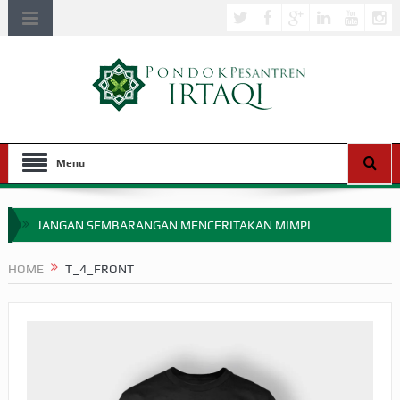
Menu
JANGAN SEMBARANGAN MENCERITAKAN MIMPI
APAKAH ULAMA SALEH PERLU MASUK SCOPUS?
HOME
T_4_FRONT
MIMPI YANG DIABAIKAN MENJELANG PERANG BADAR
APA HUKUM MEMPERCEPAT PEMBAYARAN ZAKAT
SEBELUM TIBA SAAT WAJIB?
HAKIKAT NIKMAT DI DUNIA!