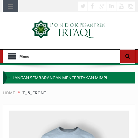
Menu
JANGAN SEMBARANGAN MENCERITAKAN MIMPI
APAKAH ULAMA SALEH PERLU MASUK SCOPUS?
HOME
T_6_FRONT
MIMPI YANG DIABAIKAN MENJELANG PERANG BADAR
APA HUKUM MEMPERCEPAT PEMBAYARAN ZAKAT
SEBELUM TIBA SAAT WAJIB?
HAKIKAT NIKMAT DI DUNIA!