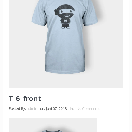
BAGAIMANA CARA MEMBAYAR ZAKAT UANG?
UANG HARAM BISA MENJADI HALAL JIKA SEBAB
KEPEMILIKANNYA BERUBAH
ISTIDLAL BATIL VS ISTIDLAL SYAR’I
BAHASA CINTA KARENA ALLAH
HUKUM MEMBAYAR ZAKAT DENGAN CARA MENGANGSUR
HUKUM MEMBAYAR ZAKAT KEPADA KERABAT SENDIRI
T_6_front
Posted By:
admin
on:
Juni 07, 2013
In:
No Comments