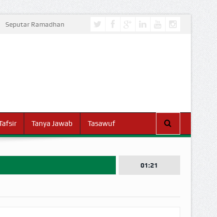
Seputar Ramadhan
Tafsir
Tanya Jawab
Tasawuf
01:21
I DUNIA!