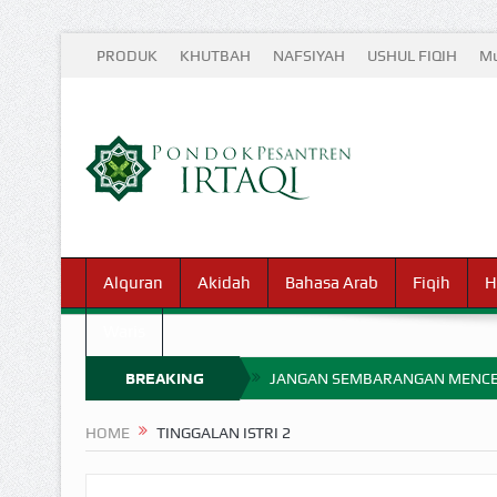
PRODUK
KHUTBAH
NAFSIYAH
USHUL FIQIH
Mu
Alquran
Akidah
Bahasa Arab
Fiqih
H
Waris
BREAKING
JANGAN SEMBARANGAN MENCE
MIMPI YANG DIABAIKAN MENJ
NEWS
HOME
TINGGALAN ISTRI 2
APA HUKUM MEMPERCEPAT PEMB