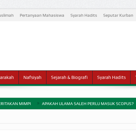
slimah
Pertanyaan Mahasiswa
Syarah Hadits
Seputar Kurban
arakah
Nafsiyah
Sejarah & Biografi
Syarah Hadits
RITAKAN MIMPI
APAKAH ULAMA SALEH PERLU MASUK SCOPUS?
ELANG PERANG BADAR
AYARAN ZAKAT SEBELUM TIBA SAAT WAJIB?
HAKIKAT NIKMAT D