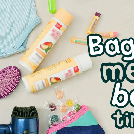
AKAT UANG?
UANG HARAM BISA MENJADI HALAL JIKA SEBAB K
’I
BAHASA CINTA KARENA ALLAH
HUKUM MEMBAYAR ZAKA
DA KERABAT SENDIRI