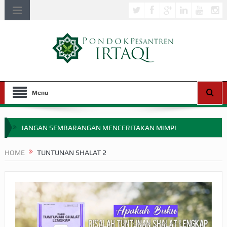
Menu
JANGAN SEMBARANGAN MENCERITAKAN MIMPI
APAKAH ULAMA SALEH PERLU MASUK SCOPUS?
HOME
TUNTUNAN SHALAT 2
MIMPI YANG DIABAIKAN MENJELANG PERANG BADAR
APA HUKUM MEMPERCEPAT PEMBAYARAN ZAKAT
SEBELUM TIBA SAAT WAJIB?
HAKIKAT NIKMAT DI DUNIA!