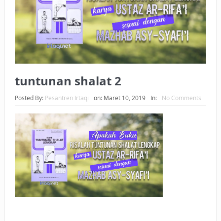
BAGAIMANA CARA MEMBAYAR ZAKAT UANG?
UANG HARAM BISA MENJADI HALAL JIKA SEBAB
KEPEMILIKANNYA BERUBAH
ISTIDLAL BATIL VS ISTIDLAL SYAR’I
tuntunan shalat 2
BAHASA CINTA KARENA ALLAH
Posted By:
Pesantren Irtaqi
on:
Maret 10, 2019
In:
No Comments
HUKUM MEMBAYAR ZAKAT DENGAN CARA MENGANGSUR
HUKUM MEMBAYAR ZAKAT KEPADA KERABAT SENDIRI