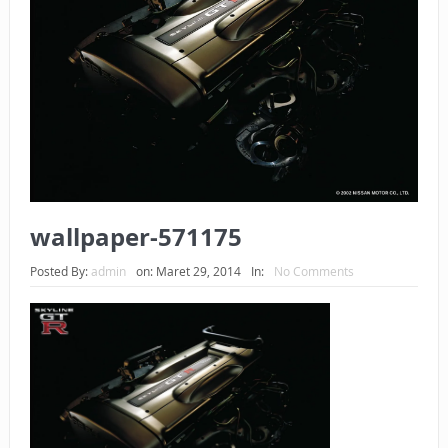
BAGAIMANA CARA MEMBAYAR ZAKAT UANG?
UANG HARAM BISA MENJADI HALAL JIKA SEBAB
KEPEMILIKANNYA BERUBAH
ISTIDLAL BATIL VS ISTIDLAL SYAR’I
BAHASA CINTA KARENA ALLAH
HUKUM MEMBAYAR ZAKAT DENGAN CARA MENGANGSUR
wallpaper-571175
HUKUM MEMBAYAR ZAKAT KEPADA KERABAT SENDIRI
Posted By:
admin
on:
Maret 29, 2014
In:
No Comments