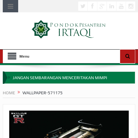
Menu
JANGAN SEMBARANGAN MENCERITAKAN MIMPI
APAKAH ULAMA SALEH PERLU MASUK SCOPUS?
HOME
WALLPAPER-571175
MIMPI YANG DIABAIKAN MENJELANG PERANG BADAR
APA HUKUM MEMPERCEPAT PEMBAYARAN ZAKAT
SEBELUM TIBA SAAT WAJIB?
HAKIKAT NIKMAT DI DUNIA!