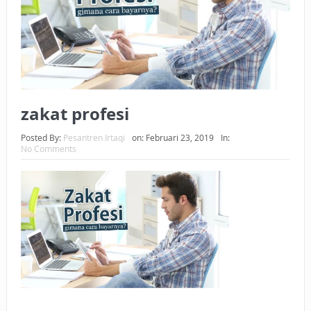
BAGAIMANA CARA MEMBAYAR ZAKAT UANG?
UANG HARAM BISA MENJADI HALAL JIKA SEBAB
KEPEMILIKANNYA BERUBAH
ISTIDLAL BATIL VS ISTIDLAL SYAR’I
zakat profesi
BAHASA CINTA KARENA ALLAH
Posted By:
Pesantren Irtaqi
on:
Februari 23, 2019
In:
No Comments
HUKUM MEMBAYAR ZAKAT DENGAN CARA MENGANGSUR
HUKUM MEMBAYAR ZAKAT KEPADA KERABAT SENDIRI