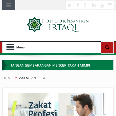
Menu
JANGAN SEMBARANGAN MENCERITAKAN MIMPI
APAKAH ULAMA SALEH PERLU MASUK SCOPUS?
HOME
ZAKAT PROFESI
MIMPI YANG DIABAIKAN MENJELANG PERANG BADAR
APA HUKUM MEMPERCEPAT PEMBAYARAN ZAKAT
SEBELUM TIBA SAAT WAJIB?
HAKIKAT NIKMAT DI DUNIA!