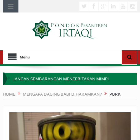
Menu
JANGAN SEMBARANGAN MENCERITAKAN MIMPI
APAKAH ULAMA SALEH PERLU MASUK SCOPUS?
HOME
MENGAPA DAGING BABI DIHARAMKAN?
PORK
MIMPI YANG DIABAIKAN MENJELANG PERANG BADAR
APA HUKUM MEMPERCEPAT PEMBAYARAN ZAKAT
SEBELUM TIBA SAAT WAJIB?
HAKIKAT NIKMAT DI DUNIA!