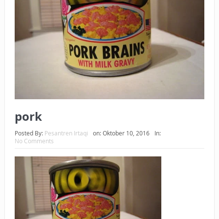
BAGAIMANA CARA MEMBAYAR ZAKAT UANG?
UANG HARAM BISA MENJADI HALAL JIKA SEBAB
KEPEMILIKANNYA BERUBAH
ISTIDLAL BATIL VS ISTIDLAL SYAR’I
BAHASA CINTA KARENA ALLAH
HUKUM MEMBAYAR ZAKAT DENGAN CARA MENGANGSUR
pork
HUKUM MEMBAYAR ZAKAT KEPADA KERABAT SENDIRI
Posted By:
Pesantren Irtaqi
on:
Oktober 10, 2016
In:
No Comments