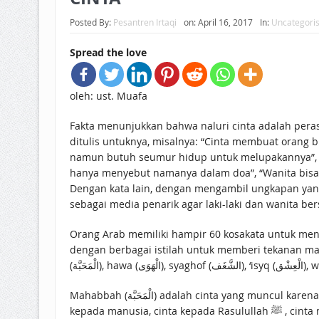
Posted By:
Pesantren Irtaqi
on:
April 16, 2017
In:
Uncategori
Spread the love
oleh: ust. Muafa
Fakta menunjukkan bahwa naluri cinta adalah peras
ditulis untuknya, misalnya: “Cinta membuat orang bu
namun butuh seumur hidup untuk melupakannya”, “C
hanya menyebut namanya dalam doa”, “Wanita bis
Dengan kata lain, dengan mengambil ungkapan yang a
sebagai media penarik agar laki-laki dan wanita b
Orang Arab memiliki hampir 60 kosakata untuk men
dengan berbagai istilah untuk memberi tekanan ma
Mahabbah (الْمَحَبَّة) adalah cinta yang muncul karena perasaan natural maupun karena pemikiran/hikmah. Oleh karena itu, mahabbah bisa dipakai untuk konteks cinta
kepada manusia