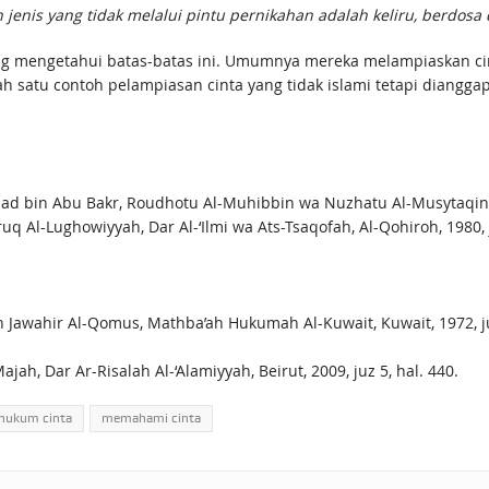
enis yang tidak melalui pintu pernikahan adalah keliru, berdosa d
ng mengetahui batas-batas ini. Umumnya mereka melampiaskan cin
ah satu contoh pelampiasan cinta yang tidak islami tetapi diangg
bin Abu Bakr, Roudhotu Al-Muhibbin wa Nuzhatu Al-Musytaqin, Dar 
ruq Al-Lughowiyyah, Dar Al-‘Ilmi wa Ats-Tsaqofah, Al-Qohiroh, 1980, 
n Jawahir Al-Qomus, Mathba’ah Hukumah Al-Kuwait, Kuwait, 1972, ju
, Dar Ar-Risalah Al-‘Alamiyyah, Beirut, 2009, juz 5, hal. 440.
hukum cinta
memahami cinta