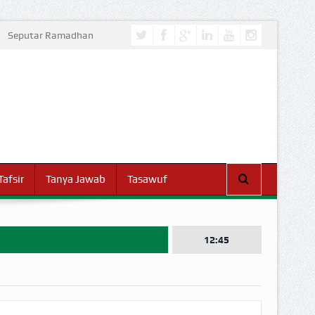
Seputar Ramadhan
Tafsir
Tanya Jawab
Tasawuf
12:45
I DUNIA!