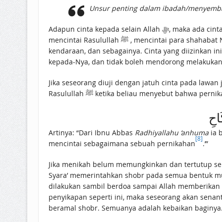
Unsur penting dalam ibadah/menyembah
Adapun cinta kepada selain Allah ﷻ, maka ada cinta yang diperintahkan-Nya dan ada pula yang diizinkannya dengan syarat. Cinta yang diperintahkan-Nya adalah seperti
mencintai Rasulullah ﷺ , mencintai para shahabat Nabi ﷺ dan orang-orang salih. Cinta yang dizinkan-Nya dengan syarat adalah seperti cinta kepada lawan jenis, anak,
kendaraan, dan sebagainya. Cinta yang diizinkan in
kepada-Nya, dan tidak boleh mendorong melakukan
Jika seseorang diuji dengan jatuh cinta pada lawan
Rasulullah ﷺ ketika beliau menyebut bah
َاحِ
Artinya: “Dari Ibnu Abbas
Radhiyallahu ‘anhuma
ia berkata: “Rasulu
[8]
mencintai sebagaimana sebuah pernikahan
.’”
Jika menikah belum memungkinkan dan tertutup semu
Syara’ memerintahkan shobr pada semua bentuk mus
dilakukan sambil berdoa sampai Allah memberikan g
penyikapan seperti ini, maka seseorang akan senant
beramal shobr. Semuanya adalah kebaikan baginya