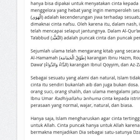
hanya bisa dipakai untuk menyatakan cinta kepada 
menggelora yang hebat yang ingin memperoleh sesua
(الْهَوَى) adalah kecenderungan jiwa terhadap sesuatu. Dalam konteks cinta, hawa adalah cinta natural yang diekspresikan dengan cara yang tidak baik. Secara bebas boleh
dimaknai cinta nafsu. Oleh karena itu, dalam nash,
telah mencapai selaput jantungnya. Dalam Al-Qur’
Ta’abbud (التَّعَبُّد) adalah puncak cinta 
Sejumlah ulama telah mengarang kitab yang secar
Al-Hamamah (طَوْقُ الْحَمَامَة) karangan Ibnu Hazm, Roudhotu Al-Muhibbin wa Nuzhatu Al-Musytaqin (رَوْضَةُ الْمُحِبِّيْنَ وَنُزْهَةُ الْمُشْتَاقِيْنَ) karangan Ibnul Qoyyim, Ad-Da’ wa Ad-
Sebagai sesuatu yang alami dan natural, Islam tidak 
cinta itu sendiri bukanlah aib dan juga bukan dosa
orang suci, orang shalih, dan ulama mengalami jatuh cinta kepa
Ibnu Umar
Radhiyallahu ‘anhuma
cinta kepada istr
perasaan yang normal, wajar, natural, dan biasa.
Hanya saja, Islam mengharuskan agar cinta tertingg
untuk Allah. Cinta puncak hanya untuk Allah karen
bermakna menjadikan Dia sebagai satu-satunya Dza