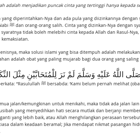
 adalah menjadikan puncak cinta yang tertinggi hanya kepada se
i syaratnya tidak boleh melebihi cinta kepada Allah dan Rasul-Nya
 kemaksiatan.
 jenisnya, maka solusi islami yang bisa ditempuh adalah melakukan
wa pernikahan adalah obat yang paling mujarab bagi dua orang yang sal
اللَّهُ عَلَيْهِ وَسَلَّمَ لَمْ نَرَ لِلْمُتَحَابَّيْنِ مِثْلَ النِّك
llah ﷺ bersabda: ‘Kami belum pernah melihat (obat yang mujarab bagi ) dua orang yang saling
a jalan/kemungkinan untuk menikahi, maka tidak ada jalan lain ke
ibah yang menyedihkan hati secara mutlak dan berjanji memberik
anti yang lebih baik, atau Allah menghilangkan perasaan tersebu
iasa dalam keadaan beramal; Jika mendapat nikmat pasangan hidup
.