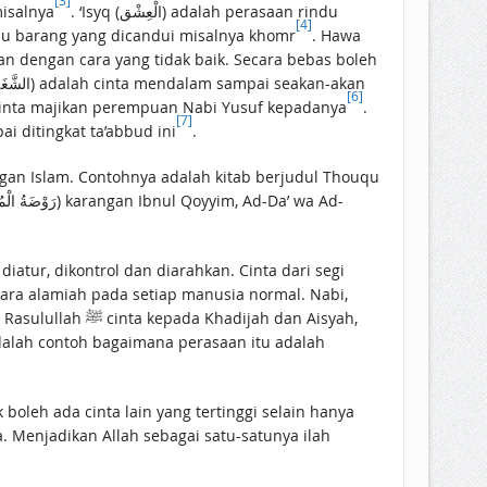
[3]
misalnya
. ‘Isyq (الْعِشْق) adalah perasaan rindu
[4]
tau barang yang dicandui misalnya khomr
. Hawa
[6]
 cinta majikan perempuan Nabi Yusuf kepadanya
.
[7]
ampai ditingkat ta’abbud ini
.
an Islam. Contohnya adalah kitab berjudul Thouqu
diatur, dikontrol dan diarahkan. Cinta dari segi
cara alamiah pada setiap manusia normal. Nabi,
jah dan Aisyah,
adalah contoh bagaimana perasaan itu adalah
boleh ada cinta lain yang tertinggi selain hanya
 Menjadikan Allah sebagai satu-satunya ilah