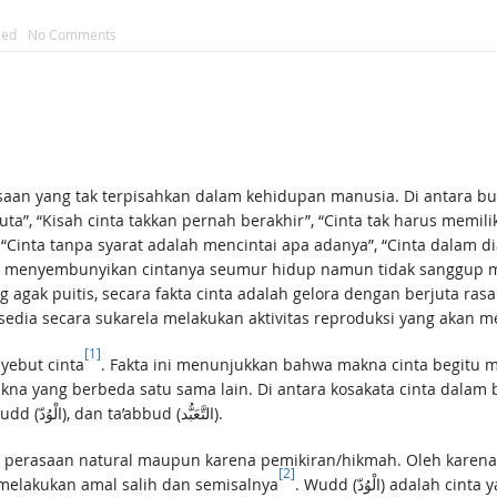
sed
No Comments
aan yang tak terpisahkan dalam kehidupan manusia. Di antara buk
ta”, “Kisah cinta takkan pernah berakhir”, “Cinta tak harus memili
inta tanpa syarat adalah mencintai apa adanya”, “Cinta dalam d
a menyembunyikan cintanya seumur hidup namun tidak sanggup m
gak puitis, secara fakta cinta adalah gelora dengan berjuta rasa.
ersedia secara sukarela melakukan aktivitas reproduksi yang akan
[1]
yebut cinta
. Fakta ini menunjukkan bahwa makna cinta begitu 
kna yang berbeda satu sama lain. Di antara kosakata cinta dala
(الْمَحَبَّة), hawa (الْهَوَى), syaghof (الشَّغَف), ‘isyq (الْعِشْق), wudd (الْوُدّ), dan ta’abbud (التَّعَبُّد).
[2]
. Wudd (الْوُدّ) adalah cinta yang muncul karena perasaan natural. Jadi, wudd
, cinta kepada Rasulullah ﷺ , cinta melakukan amal salih dan semisalnya