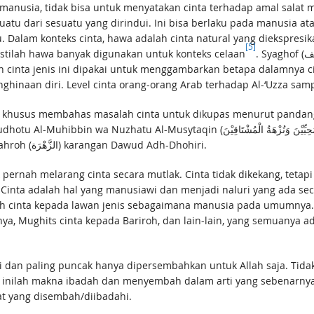
manusia, tidak bisa untuk menyatakan cinta terhadap amal salat 
tu dari sesuatu yang dirindui. Ini bisa berlaku pada manusia a
[5]
 istilah hawa banyak digunakan untuk konteks celaan
. Syaghof (الشَّغَف) adalah cinta mendalam sampai seakan-akan
an cinta jenis ini dipakai untuk menggambarkan betapa dalamnya
dan puncak penghinaan diri. Level cinta orang-orang Arab terhadap Al-‘Uzza s
a khusus membahas masalah cinta untuk dikupas menurut pandang
Dawa’ (الدَّاءُ وَالدَّوَاءُ) karangan Ibnul Qoyyim, dan Az-Zahroh (الزَّهْرَة) karangan Dawud Adh-Dhohiri.
pernah melarang cinta secara mutlak. Cinta tidak dikekang, tetapi 
. Cinta adalah hal yang manusiawi dan menjadi naluri yang ada se
da lawan jenis sebagaimana manusia pada umumnya. Rasulullah ﷺ cinta kepada Khadi
inya, Mughits cinta kepada Bariroh, dan lain-lain, yang semuanya 
i dan paling puncak hanya dipersembahkan untuk Allah saja. Tidak 
a inilah makna ibadah dan menyembah dalam arti yang sebenarnya.
t yang disembah/diibadahi.