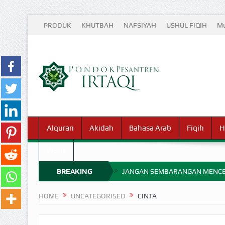
PRODUK
KHUTBAH
NAFSIYAH
USHUL FIQIH
Mu
Alquran
Akidah
Bahasa Arab
Fiqih
H
Waris
BREAKING
JANGAN SEMBARANGAN MENCE
MIMPI YANG DIABAIKAN MENJ
NEWS
HOME
UNCATEGORISED
CINTA
APA HUKUM MEMPERCEPAT PEMB