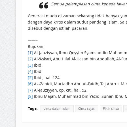
Semua pelampiasan cinta kepada lawan j
Generasi muda di zaman sekarang tidak banyak ya
dangan daya kritis dalam sudut pandang Islam. Sal
disebut dengan istilah pacaran.
——–
Rujukan:
[1]
Al-Jauziyyah, Ibnu Qoyyim Syamsuddin Muhammad 
[2]
Al-‘Askari, Abu Hilal Al-Hasan bin Abdullah, Al-Fu
[3]
Ibid.
[4]
Ibid.
[5]
Ibid., hal. 124.
[6]
Az-Zabidi, Murtadho Abu Al-Faidh, Taj Al’Arus Mi
[7]
Al-Jauziyyah, op. cit., hal. 52.
[8]
Ibnu Majah, Muhammad bin Yazid, Sunan Ibnu Majah
Tags:
cinta dalam islam
Cinta sejati
Fikih cinta