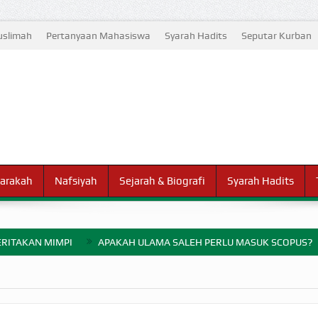
slimah
Pertanyaan Mahasiswa
Syarah Hadits
Seputar Kurban
arakah
Nafsiyah
Sejarah & Biografi
Syarah Hadits
RITAKAN MIMPI
APAKAH ULAMA SALEH PERLU MASUK SCOPUS?
ELANG PERANG BADAR
AYARAN ZAKAT SEBELUM TIBA SAAT WAJIB?
HAKIKAT NIKMAT D