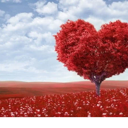
AKAT UANG?
UANG HARAM BISA MENJADI HALAL JIKA SEBAB K
’I
BAHASA CINTA KARENA ALLAH
HUKUM MEMBAYAR ZAKA
DA KERABAT SENDIRI