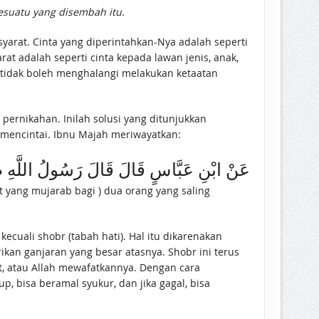
suatu yang disembah itu.
, tidak boleh menghalangi melakukan ketaatan
 pernikahan. Inilah solusi yang ditunjukkan
ing mencintai. Ibnu Majah meriwayatkan:
عَنْ ابْنِ عَبَّاسٍ قَالَ قَالَ رَسُولُ اللَّهِ صَلَّى 
cuali shobr (tabah hati). Hal itu dikarenakan
an ganjaran yang besar atasnya. Shobr ini terus
t, atau Allah mewafatkannya. Dengan cara
, bisa beramal syukur, dan jika gagal, bisa