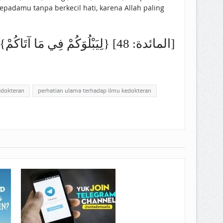
kepadamu tanpa berkecil hati, karena Allah paling
{لِيَبْلُوَكُمْ فِي مَا آتَاكُمْ} [المائدة: 48]
edokteran
perhatian ulama terhadap ilmu kedokteran