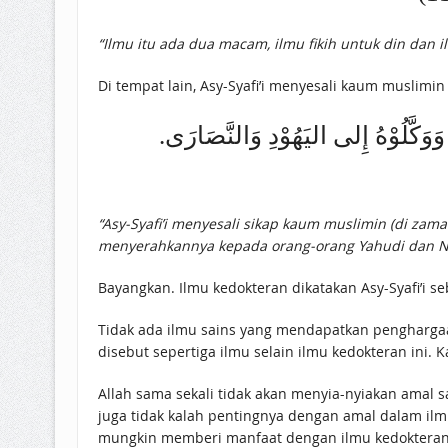
“Ilmu itu ada dua macam, ilmu fikih untuk din dan 
Di tempat lain, Asy-Syafi’i menyesali kaum muslim
وَوَكَّلُوْهُ إِلى اليَهُوْدِ وَالنَّصَارَى
“Asy-Syafi’i menyesali sikap kaum muslimin (di za
menyerahkannya kepada orang-orang Yahudi dan N
Bayangkan. Ilmu kedokteran dikatakan Asy-Syafi’i se
Tidak ada ilmu sains yang mendapatkan penghargaan
disebut sepertiga ilmu selain ilmu kedokteran ini.
Allah sama sekali tidak akan menyia-nyiakan amal
juga tidak kalah pentingnya dengan amal dalam il
mungkin memberi manfaat dengan ilmu kedokteran k