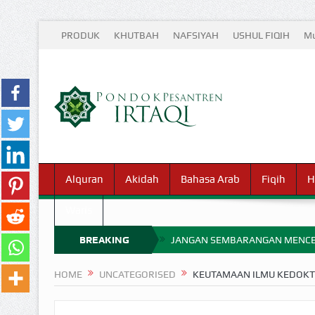
PRODUK
KHUTBAH
NAFSIYAH
USHUL FIQIH
Mu
Alquran
Akidah
Bahasa Arab
Fiqih
H
Waris
BREAKING
JANGAN SEMBARANGAN MENCE
MIMPI YANG DIABAIKAN MENJ
NEWS
HOME
UNCATEGORISED
KEUTAMAAN ILMU KEDOK
APA HUKUM MEMPERCEPAT PEMB