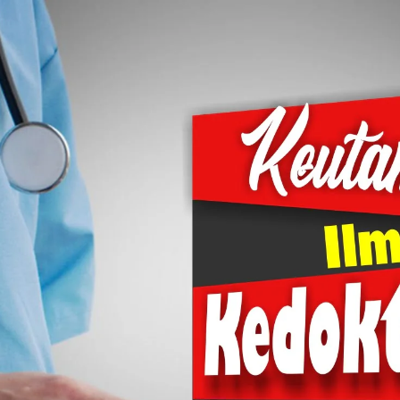
AKAT UANG?
UANG HARAM BISA MENJADI HALAL JIKA SEBAB K
’I
BAHASA CINTA KARENA ALLAH
HUKUM MEMBAYAR ZAKA
DA KERABAT SENDIRI