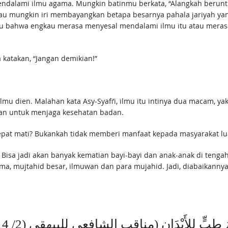
ndalami ilmu agama. Mungkin batinmu berkata, “Alangkah beruntu
ngkau mungkin iri membayangkan betapa besarnya pahala jariyah 
 hatimu bahwa engkau merasa menyesal mendalami ilmu itu atau me
 katakan, “Jangan demikian!”
mu dien. Malahan kata Asy-Syafi’i, ilmu itu intinya dua macam, yakn
ran untuk menjaga kesehatan badan.
 cepat mati? Bukankah tidak memberi manfaat kepada masyarakat lu
. Bisa jadi akan banyak kematian bayi-bayi dan anak-anak di tenga
ama, mujtahid besar, ilmuwan dan para mujahid. Jadi, diabaikanny
َعِلْمُ طِبٍّ للأَبْدَانِ (مناقب الشافعي للبيهقي (2/ 114