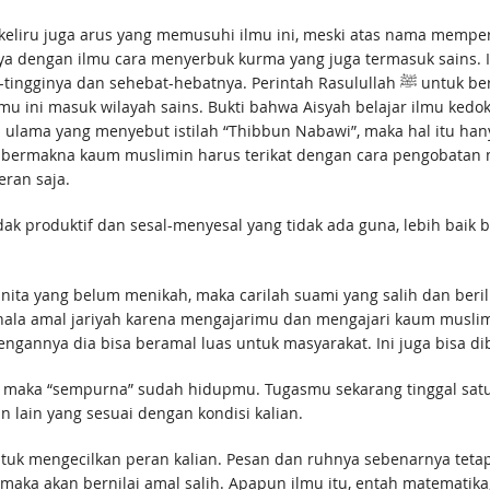
 keliru juga arus yang memusuhi ilmu ini, meski atas nama mempe
ya. Perintah Rasulullah ﷺ untuk berobat dan petunjuk beliau bahwa ilmu obat itu
u ini masuk wilayah sains. Bukti bahwa Aisyah belajar ilmu kedok
 ulama yang menyebut istilah “Thibbun Nabawi”, maka hal itu ha
ak bermakna kaum muslimin harus terikat dengan cara pengobatan m
ran saja.
dak produktif dan sesal-menyesal yang tidak ada guna, lebih baik
wanita yang belum menikah, maka carilah suami yang salih dan ber
a amal jariyah karena mengajarimu dan mengajari kaum muslimi
annya dia bisa beramal luas untuk masyarakat. Ini juga bisa dibali
 maka “sempurna” sudah hidupmu. Tugasmu sekarang tinggal satu,
 lain yang sesuai dengan kondisi kalian.
untuk mengecilkan peran kalian. Pesan dan ruhnya sebenarnya tet
aka akan bernilai amal salih. Apapun ilmu itu, entah matematika, fi