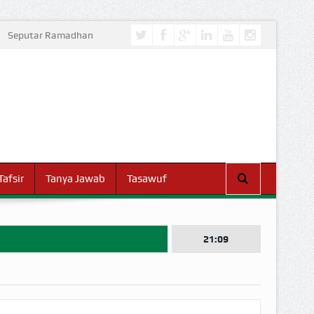
Seputar Ramadhan
Tafsir
Tanya Jawab
Tasawuf
21:09
I DUNIA!