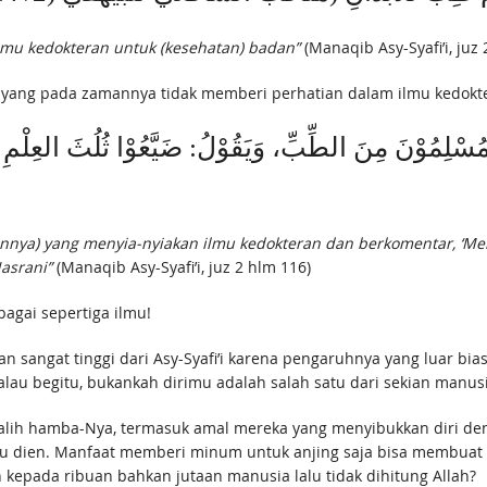
ilmu kedokteran untuk (kesehatan) badan”
(Manaqib Asy-Syafi’i, juz 
in yang pada zamannya tidak memberi perhatian dalam ilmu kedokt
مُسْلِمُوْنَ مِنَ الطِّبِّ، وَيَقُوْلُ: ضَيَّعُوْا ثُلُثَ العِلْمِ 
mannya) yang menyia-nyiakan ilmu kedokteran dan berkomentar, ‘Me
asrani”
(Manaqib Asy-Syafi’i, juz 2 hlm 116)
bagai sepertiga ilmu!
 sangat tinggi dari Asy-Syafi’i karena pengaruhnya yang luar bi
 Kalau begitu, bukankah dirimu adalah salah satu dari sekian manus
 salih hamba-Nya, termasuk amal mereka yang menyibukkan diri de
mu dien. Manfaat memberi minum untuk anjing saja bisa membuat
epada ribuan bahkan jutaan manusia lalu tidak dihitung Allah?