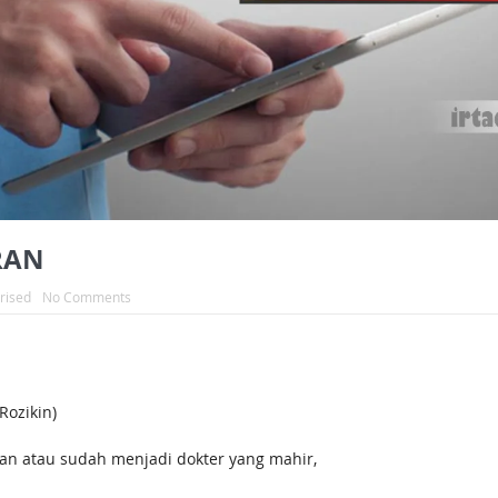
RAN
rised
No Comments
ozikin)
ran atau sudah menjadi dokter yang mahir,