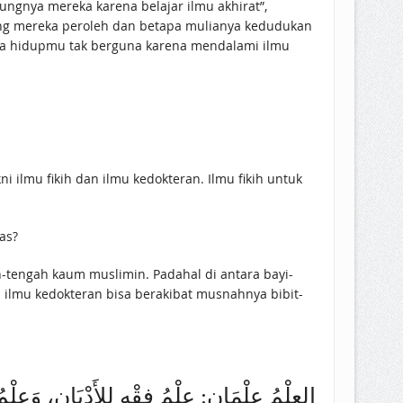
ngnya mereka karena belajar ilmu akhirat”,
yang mereka peroleh dan betapa mulianya kedudukan
rasa hidupmu tak berguna karena mendalami ilmu
i ilmu fikih dan ilmu kedokteran. Ilmu fikih untuk
as?
h-tengah kaum muslimin. Padahal di antara bayi-
a ilmu kedokteran bisa berakibat musnahnya bibit-
العِلْمُ عِلْمَانِ: عِلْمُ فِقْهٍ لِلأَدْيَانِ، و)