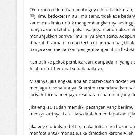
Oleh karena demikian pentingnya ilmu kedokteran,
ﷺ). Ilmu kedokteran itu ilmu sains, tidak ada bedanya dengan ilmu cara menyerbuk kurma yang juga termasuk sains. Ilmu seperti itu diserahkan Rasulullah ﷺ kepada
kaum muslimin untuk mengembangkannya setinggi-tingginya dan sehebat-hebatn
hanya akan dketahui pakarnya juga menunjukkan ilm
menunjukkan bahwa ilmu ini wilayah sains. Adapun
dipakai di zaman itu dan terbukti bermanfaat, tid
hanya akan mematikan pengembangan ilmu kedokte
Kembali ke pokok pembicaraan, daripada iri yang ti
Allah untuk beramal sebaik-baiknya.
Misalnya, jika engkau adalah dokter/calon dokter 
menjaga kesehatannya. Suamimu mendapatkan pahal
jariyah karena menjaga kesehatan suamimu yang deng
Jika engkau sudah memiliki pasangan yang berilmu,
mensyukurinya. Lalu siap-siaplah mendapatkan ujian
Jika engkau bukan dokter, maka tulisan ini bukan 
manfaat untuk manusia, jika diniatkan karena Allah m