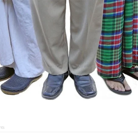
AKAT UANG?
UANG HARAM BISA MENJADI HALAL JIKA SEBAB K
’I
BAHASA CINTA KARENA ALLAH
HUKUM MEMBAYAR ZAKA
DA KERABAT SENDIRI
ts