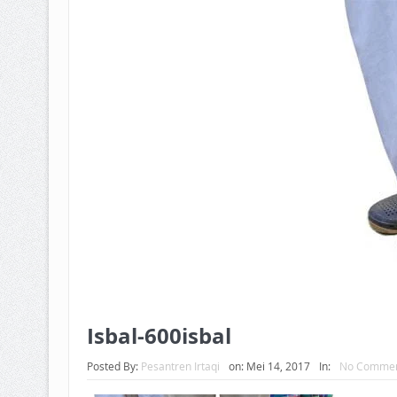
BAGAIMANA CARA MEMBAYAR Z
ISTIDLAL BATIL VS ISTIDLAL SYAR
HUKUM MEMBAYAR ZAKAT KEPA
Isbal-600isbal
Posted By:
Pesantren Irtaqi
on:
Mei 14, 2017
In:
No Commen