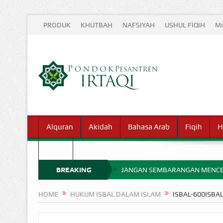
PRODUK
KHUTBAH
NAFSIYAH
USHUL FIQIH
Mu
Alquran
Akidah
Bahasa Arab
Fiqih
H
Waris
BREAKING
JANGAN SEMBARANGAN MENCE
MIMPI YANG DIABAIKAN MENJ
NEWS
HOME
HUKUM ISBAL DALAM ISLAM
ISBAL-600ISBA
APA HUKUM MEMPERCEPAT PEMB