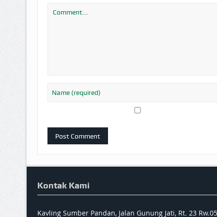
Kontak Kami
Kavling Sumber Pandan, Jalan Gunung Jati, Rt. 23 Rw.0