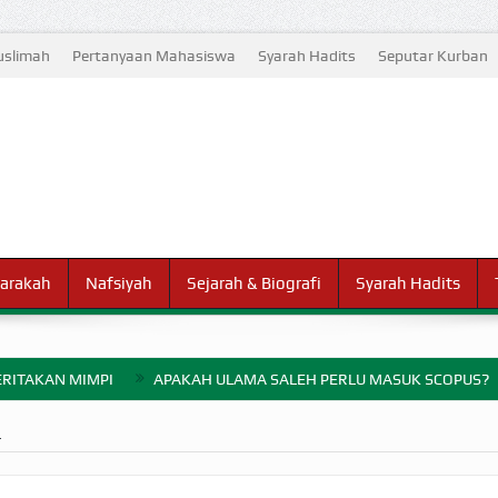
slimah
Pertanyaan Mahasiswa
Syarah Hadits
Seputar Kurban
arakah
Nafsiyah
Sejarah & Biografi
Syarah Hadits
RITAKAN MIMPI
APAKAH ULAMA SALEH PERLU MASUK SCOPUS?
ELANG PERANG BADAR
L
AYARAN ZAKAT SEBELUM TIBA SAAT WAJIB?
HAKIKAT NIKMAT D