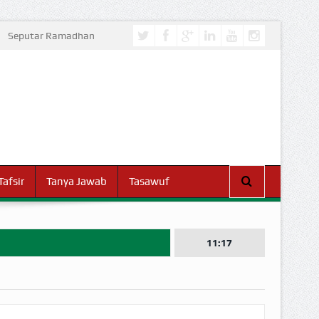
Seputar Ramadhan
Tafsir
Tanya Jawab
Tasawuf
11:17
I DUNIA!