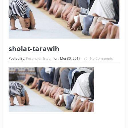
BAGAIMANA CARA MEMBAYAR ZAKAT UANG?
UANG HARAM BISA MENJADI HALAL JIKA SEBAB
KEPEMILIKANNYA BERUBAH
ISTIDLAL BATIL VS ISTIDLAL SYAR’I
sholat-tarawih
BAHASA CINTA KARENA ALLAH
Posted By:
Pesantren Irtaqi
on:
Mei 30, 2017
In:
No Comments
HUKUM MEMBAYAR ZAKAT DENGAN CARA MENGANGSUR
HUKUM MEMBAYAR ZAKAT KEPADA KERABAT SENDIRI