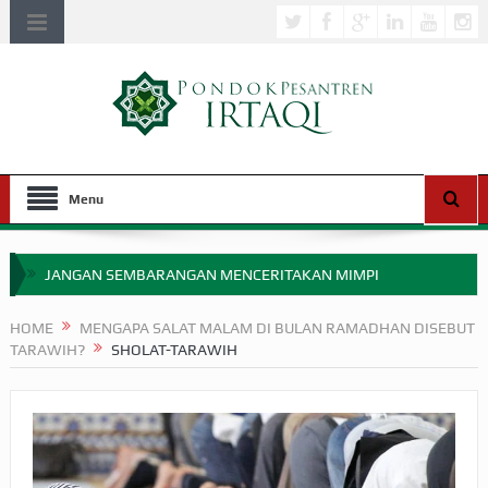
Menu
JANGAN SEMBARANGAN MENCERITAKAN MIMPI
APAKAH ULAMA SALEH PERLU MASUK SCOPUS?
HOME
MENGAPA SALAT MALAM DI BULAN RAMADHAN DISEBUT
TARAWIH?
SHOLAT-TARAWIH
MIMPI YANG DIABAIKAN MENJELANG PERANG BADAR
APA HUKUM MEMPERCEPAT PEMBAYARAN ZAKAT
SEBELUM TIBA SAAT WAJIB?
HAKIKAT NIKMAT DI DUNIA!