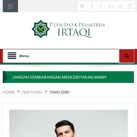
Menu
JANGAN SEMBARANGAN MENCERITAKAN MIMPI
APAKAH ULAMA SALEH PERLU MASUK SCOPUS?
HOME
NAFSIYAH
TAHU DIRI
MIMPI YANG DIABAIKAN MENJELANG PERANG BADAR
APA HUKUM MEMPERCEPAT PEMBAYARAN ZAKAT
SEBELUM TIBA SAAT WAJIB?
HAKIKAT NIKMAT DI DUNIA!