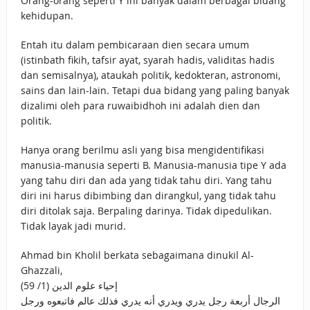
Orang-orang seperti Y ini banyak dalam berbagai bidang
kehidupan.
Entah itu dalam pembicaraan dien secara umum
(istinbath fikih, tafsir ayat, syarah hadis, validitas hadis
dan semisalnya), ataukah politik, kedokteran, astronomi,
sains dan lain-lain. Tetapi dua bidang yang paling banyak
dizalimi oleh para ruwaibidhoh ini adalah dien dan
politik.
Hanya orang berilmu asli yang bisa mengidentifikasi
manusia-manusia seperti B. Manusia-manusia tipe Y ada
yang tahu diri dan ada yang tidak tahu diri. Yang tahu
diri ini harus dibimbing dan dirangkul, yang tidak tahu
diri ditolak saja. Berpaling darinya. Tidak dipedulikan.
Tidak layak jadi murid.
Ahmad bin Kholil berkata sebagaimana dinukil Al-
Ghazzali,
إحياء علوم الدين (1/ 59)
الرجال أربعة رجل يدري ويدري أنه يدري فذلك عالم فاتبعوه ورجل