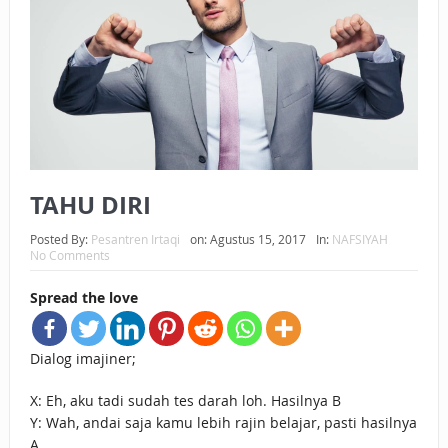
BAGAIMANA CARA MEMBAYAR ZAKAT UANG?
UANG HARAM BISA MENJADI HALAL JIKA SEBAB
KEPEMILIKANNYA BERUBAH
ISTIDLAL BATIL VS ISTIDLAL SYAR’I
BAHASA CINTA KARENA ALLAH
TAHU DIRI
HUKUM MEMBAYAR ZAKAT DENGAN CARA MENGANGSUR
Posted By:
Pesantren Irtaqi
on:
Agustus 15, 2017
In:
NAFSIYAH
No Comments
HUKUM MEMBAYAR ZAKAT KEPADA KERABAT SENDIRI
Spread the love
Dialog imajiner;
X: Eh, aku tadi sudah tes darah loh. Hasilnya B
Y: Wah, andai saja kamu lebih rajin belajar, pasti hasilnya
A.