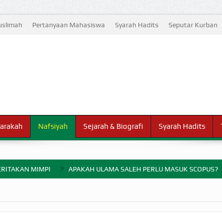
slimah
Pertanyaan Mahasiswa
Syarah Hadits
Seputar Kurban
arakah
Nafsiyah
Sejarah & Biografi
Syarah Hadits
RITAKAN MIMPI
APAKAH ULAMA SALEH PERLU MASUK SCOPUS?
ELANG PERANG BADAR
AYARAN ZAKAT SEBELUM TIBA SAAT WAJIB?
HAKIKAT NIKMAT D