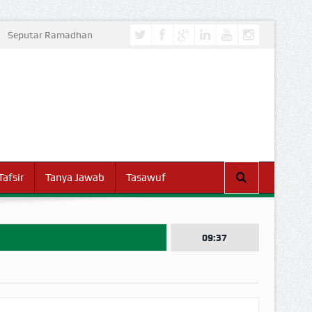
Seputar Ramadhan
Tafsir
Tanya Jawab
Tasawuf
09:37
I DUNIA!