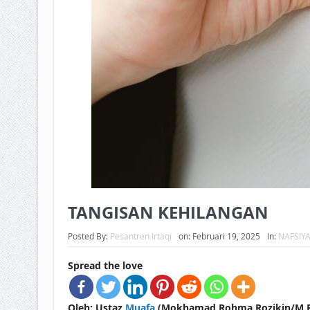
TANGISAN KEHILANGAN
Posted By:
Pesantren Irtaqi
on:
Februari 19, 2025
In:
NAFSIY
Spread the love
Oleh: Ustaz
Muafa
(Mokhamad Rohma Rozikin/M.R.R