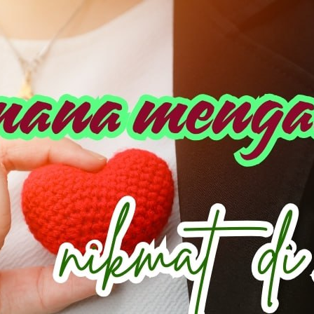
AKAT UANG?
UANG HARAM BISA MENJADI HALAL JIKA SEBAB K
’I
BAHASA CINTA KARENA ALLAH
HUKUM MEMBAYAR ZAKA
DA KERABAT SENDIRI