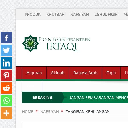
PRODUK
KHUTBAH
NAFSIYAH
USHUL FIQIH
Mu
Alquran
Akidah
Bahasa Arab
Fiqih
H
Waris
BREAKING
JANGAN SEMBARANGAN MENCE
MIMPI YANG DIABAIKAN MENJ
NEWS
HOME
NAFSIYAH
TANGISAN KEHILANGAN
APA HUKUM MEMPERCEPAT PEMB