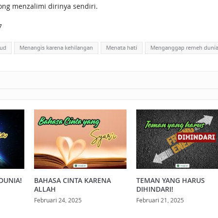
ong menzalimi dirinya sendiri.
7
ud
Menangis karena kehilangan
Menata hati
Menganggap remeh duni
DUNIA!
BAHASA CINTA KARENA
TEMAN YANG HARUS
ALLAH
DIHINDARI!
Februari 24, 2025
Februari 21, 2025