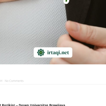
AH
No Comments
ozikin) – Dosen Universitas Brawijaya