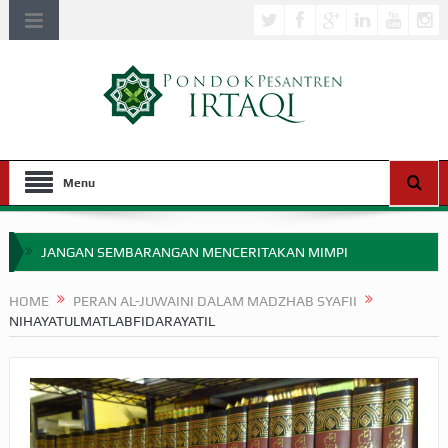
Menu
JANGAN SEMBARANGAN MENCERITAKAN MIMPI
APAKAH ULAMA SALEH PERLU MASUK SCOPUS?
HOME
PERAN AL-JUWAINI DALAM MADZHAB SYAFII
NIHAYATULMATLABFIDARAYATIL
MIMPI YANG DIABAIKAN MENJELANG PERANG BADAR
APA HUKUM MEMPERCEPAT PEMBAYARAN ZAKAT
SEBELUM TIBA SAAT WAJIB?
HAKIKAT NIKMAT DI DUNIA!