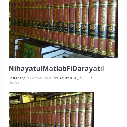
BAGAIMANA CARA MEMBAYAR ZAKAT UANG?
UANG HARAM BISA MENJADI HALAL JIKA SEBAB
KEPEMILIKANNYA BERUBAH
ISTIDLAL BATIL VS ISTIDLAL SYAR’I
BAHASA CINTA KARENA ALLAH
HUKUM MEMBAYAR ZAKAT DENGAN CARA MENGANGSUR
NihayatulMatlabFiDarayatil
HUKUM MEMBAYAR ZAKAT KEPADA KERABAT SENDIRI
Posted By:
Pesantren Irtaqi
on:
Agustus 20, 2017
In:
No Comments