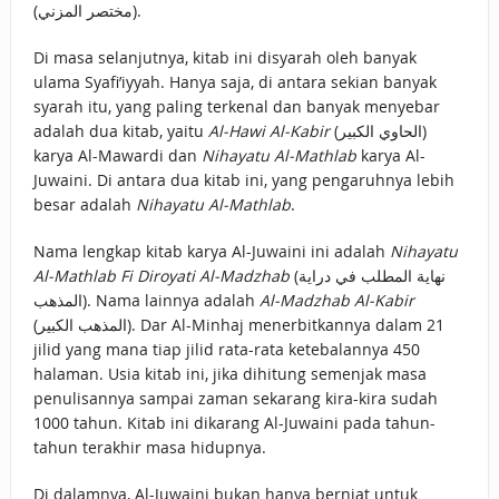
(مختصر المزني).
Di masa selanjutnya, kitab ini disyarah oleh banyak
ulama Syafi’iyyah. Hanya saja, di antara sekian banyak
syarah itu, yang paling terkenal dan banyak menyebar
adalah dua kitab, yaitu
Al-Hawi Al-Kabir
(الحاوي الكبير)
karya Al-Mawardi dan
Nihayatu Al-Mathlab
karya Al-
Juwaini. Di antara dua kitab ini, yang pengaruhnya lebih
besar adalah
Nihayatu Al-Mathlab
.
Nama lengkap kitab karya Al-Juwaini ini adalah
Nihayatu
Al-Mathlab Fi Diroyati Al-Madzhab
(نهاية المطلب في دراية
المذهب). Nama lainnya adalah
Al-Madzhab Al-Kabir
(المذهب الكبير). Dar Al-Minhaj menerbitkannya dalam 21
jilid yang mana tiap jilid rata-rata ketebalannya 450
halaman. Usia kitab ini, jika dihitung semenjak masa
penulisannya sampai zaman sekarang kira-kira sudah
1000 tahun. Kitab ini dikarang Al-Juwaini pada tahun-
tahun terakhir masa hidupnya.
Di dalamnya, Al-Juwaini bukan hanya berniat untuk