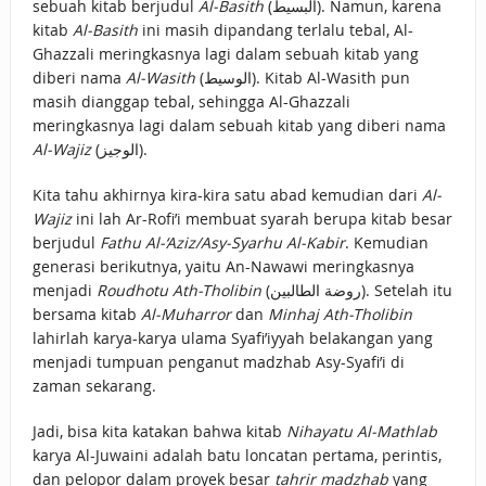
sebuah kitab berjudul
Al-Basith
(البسيط). Namun, karena
kitab
Al-Basith
ini masih dipandang terlalu tebal, Al-
Ghazzali meringkasnya lagi dalam sebuah kitab yang
diberi nama
Al-Wasith
(الوسيط). Kitab Al-Wasith pun
masih dianggap tebal, sehingga Al-Ghazzali
meringkasnya lagi dalam sebuah kitab yang diberi nama
Al-Wajiz
(الوجيز).
Kita tahu akhirnya kira-kira satu abad kemudian dari
Al-
Wajiz
ini lah Ar-Rofi’i membuat syarah berupa kitab besar
berjudul
Fathu Al-‘Aziz/Asy-Syarhu Al-Kabir
. Kemudian
generasi berikutnya, yaitu An-Nawawi meringkasnya
menjadi
Roudhotu Ath-Tholibin
(روضة الطالبين). Setelah itu
bersama kitab
Al-Muharror
dan
Minhaj Ath-Tholibin
lahirlah karya-karya ulama Syafi’iyyah belakangan yang
menjadi tumpuan penganut madzhab Asy-Syafi’i di
zaman sekarang.
Jadi, bisa kita katakan bahwa kitab
Nihayatu Al-Mathlab
karya Al-Juwaini adalah batu loncatan pertama, perintis,
dan pelopor dalam proyek besar
tahrir madzhab
yang