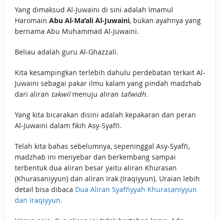
Yang dimaksud Al-Juwaini di sini adalah Imamul
Haromain
Abu Al-Ma’ali Al-Juwaini
, bukan ayahnya yang
bernama Abu Muhammad Al-Juwaini.
Beliau adalah guru Al-Ghazzali.
Kita kesampingkan terlebih dahulu perdebatan terkait Al-
Juwaini sebagai pakar ilmu kalam yang pindah madzhab
dari aliran
takwil
menuju aliran
tafwidh
.
Yang kita bicarakan disini adalah kepakaran dan peran
Al-Juwaini dalam fikih Asy-Syafi’i.
Telah kita bahas sebelumnya, sepeninggal Asy-Syafi’i,
madzhab ini menyebar dan berkembang sampai
terbentuk dua aliran besar yaitu aliran Khurasan
(Khurasaniyyun) dan aliran irak (Iraqiyyun). Uraian lebih
detail bisa dibaca
Dua Aliran Syafi’iyyah Khurasaniyyun
dan Iraqiyyun.