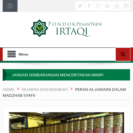
Menu
JANGAN SEMBARANGAN MENCERITAKAN MIMPI
APAKAH ULAMA SALEH PERLU MASUK SCOPUS?
HOME
SEJARAH DAN BIOGRAFI
PERAN AL-JUWAINI DALAM
MADZHAB SYAFII
MIMPI YANG DIABAIKAN MENJELANG PERANG BADAR
APA HUKUM MEMPERCEPAT PEMBAYARAN ZAKAT
SEBELUM TIBA SAAT WAJIB?
HAKIKAT NIKMAT DI DUNIA!