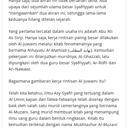
Hanya saja, dua aliran ini tidak bertahan lama. Ada
upaya dari sejumlah ulama besar Syafi’iyyah untuk
“mengawinkan” dua aliran ini, sehingga lama-lama
keduanya hilang ditelan sejarah.
Yang pertama tercatat dalam usaha ini adalah Abu ‘Ali
As-Sinji. Hanya saja, kerja rintisan paling besar dilakukan
oleh Al-Juwaini melalui kitab fenomenalnya yang
bernama
Nihayatu Al-Mathlab
(نهاية المطلب). Kemudian
pekerjaan ini dilanjutkan muridnya; Al-Ghazzali, lalu
dipungkasi oleh dua guru besar Syafi’iyyah; Ar-Rofi’i dan
An-Nawawi.
Bagaimana gambaran kerja rintisan Al-Juwaini itu?
Telah kita ketahui, ilmu Asy-Syafi’i yang tertuang dalam
Al-Umm
, kajian dan fatwa-fatwanya telah diserap dengan
baik oleh salah satu murid cemerlangnya yang bernama
Al-Muzani. Sang murid membuat kitab yang menampung
ilmu sang guru dalam bentuk ringkasan. Kitab itu
kemudian terkenal dengan nama
Mukhtashor Al-Muzani