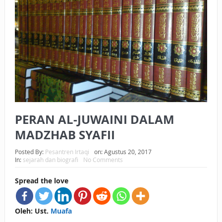
BAGAIMANA CARA MEMBAYAR ZAKAT UANG?
UANG HARAM BISA MENJADI HALAL JIKA SEBAB
KEPEMILIKANNYA BERUBAH
ISTIDLAL BATIL VS ISTIDLAL SYAR’I
BAHASA CINTA KARENA ALLAH
HUKUM MEMBAYAR ZAKAT DENGAN CARA MENGANGSUR
PERAN AL-JUWAINI DALAM
HUKUM MEMBAYAR ZAKAT KEPADA KERABAT SENDIRI
MADZHAB SYAFII
Posted By:
Pesantren Irtaqi
on:
Agustus 20, 2017
In:
sejarah dan biografi
No Comments
Spread the love
Oleh: Ust.
Muafa