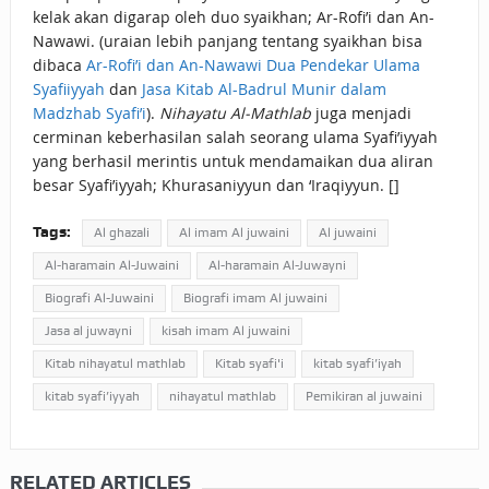
kelak akan digarap oleh duo syaikhan; Ar-Rofi’i dan An-
Nawawi. (uraian lebih panjang tentang syaikhan bisa
dibaca
Ar-Rofi’i dan An-Nawawi Dua Pendekar Ulama
Syafiiyyah
dan
Jasa Kitab Al-Badrul Munir dalam
Madzhab Syafi’i
).
Nihayatu Al-Mathlab
juga menjadi
cerminan keberhasilan salah seorang ulama Syafi’iyyah
yang berhasil merintis untuk mendamaikan dua aliran
besar Syafi’iyyah; Khurasaniyyun dan ‘Iraqiyyun. []
Tags:
Al ghazali
Al imam Al juwaini
Al juwaini
Al-haramain Al-Juwaini
Al-haramain Al-Juwayni
Biografi Al-Juwaini
Biografi imam Al juwaini
Jasa al juwayni
kisah imam Al juwaini
Kitab nihayatul mathlab
Kitab syafi'i
kitab syafi’iyah
kitab syafi’iyyah
nihayatul mathlab
Pemikiran al juwaini
RELATED ARTICLES