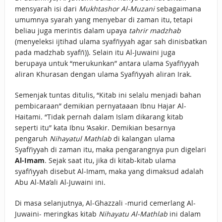
mensyarah isi dari
Mukhtashor Al-Muzani
sebagaimana
umumnya syarah yang menyebar di zaman itu, tetapi
beliau juga merintis dalam upaya
tahrir madzhab
(menyeleksi ijtihad ulama syafi’iyyah agar sah dinisbatkan
pada madzhab syafi’i)). Selain itu Al-Juwaini juga
berupaya untuk “merukunkan” antara ulama Syafi’iyyah
aliran Khurasan dengan ulama Syafi’iyyah aliran Irak.
Semenjak tuntas ditulis, “Kitab ini selalu menjadi bahan
pembicaraan” demikian pernyataaan Ibnu Hajar Al-
Haitami. “Tidak pernah dalam Islam dikarang kitab
seperti itu” kata Ibnu ‘Asakir. Demikian besarnya
pengaruh
Nihayatul Mathlab
di kalangan ulama
Syafi’iyyah di zaman itu, maka pengarangnya pun digelari
Al-Imam
. Sejak saat itu, jika di kitab-kitab ulama
syafi’iyyah disebut Al-Imam, maka yang dimaksud adalah
Abu Al-Ma’ali Al-Juwaini ini.
Di masa selanjutnya, Al-Ghazzali -murid cemerlang Al-
Juwaini- meringkas kitab
Nihayatu Al-Mathlab
ini dalam