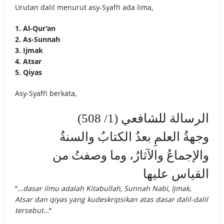
Urutan dalil menurut asy-Syafi’i ada lima,
1. Al-Qur’an
2. As-Sunnah
3. Ijmak
4. Atsar
5. Qiyas
Asy-Syafi’i berkata,
الرسالة للشافعي (1/ 508)
وجهةُ العلمِ بعدُ الكتابُ والسنةُ
والإجماعُ والآثارُ، وما وصفتُ من
القياس عليها
“
…dasar ilmu adalah Kitabullah, Sunnah Nabi, Ijmak,
Atsar dan qiyas yang kudeskripsikan atas dasar dalil-dalil
tersebut…
”