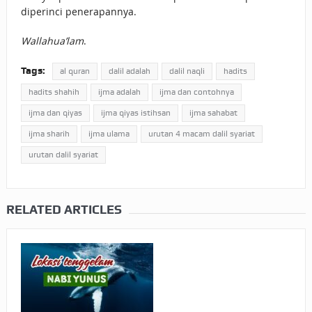
diperinci penerapannya.
Wallahua’lam
.
Tags:
al quran
dalil adalah
dalil naqli
hadits
hadits shahih
ijma adalah
ijma dan contohnya
ijma dan qiyas
ijma qiyas istihsan
ijma sahabat
ijma sharih
ijma ulama
urutan 4 macam dalil syariat
urutan dalil syariat
RELATED ARTICLES