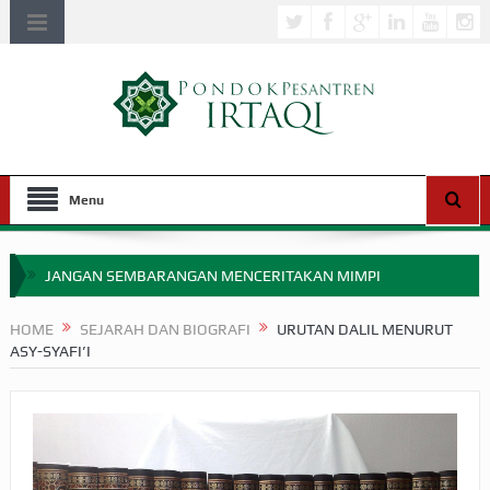
Menu
JANGAN SEMBARANGAN MENCERITAKAN MIMPI
APAKAH ULAMA SALEH PERLU MASUK SCOPUS?
HOME
SEJARAH DAN BIOGRAFI
URUTAN DALIL MENURUT
ASY-SYAFI’I
MIMPI YANG DIABAIKAN MENJELANG PERANG BADAR
APA HUKUM MEMPERCEPAT PEMBAYARAN ZAKAT
SEBELUM TIBA SAAT WAJIB?
HAKIKAT NIKMAT DI DUNIA!