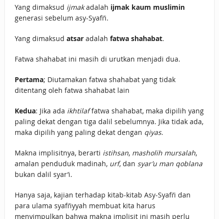
Yang dimaksud
ijmak
adalah
ijmak kaum muslimin
generasi sebelum asy-Syafi’i.
Yang dimaksud
atsar
adalah
fatwa shahabat
.
Fatwa shahabat ini masih di urutkan menjadi dua.
Pertama
; Diutamakan fatwa shahabat yang tidak
ditentang oleh fatwa shahabat lain
Kedua
: Jika ada
ikhtilaf
fatwa shahabat, maka dipilih yang
paling dekat dengan tiga dalil sebelumnya. Jika tidak ada,
maka dipilih yang paling dekat dengan
qiyas
.
Makna implisitnya, berarti
istihsan
,
masholih mursalah
,
amalan penduduk madinah,
urf
, dan
syar’u man qoblana
bukan dalil syar’i.
Hanya saja, kajian terhadap kitab-kitab Asy-Syafi’i dan
para ulama syafi’iyyah membuat kita harus
menyimpulkan bahwa makna implisit ini masih perlu