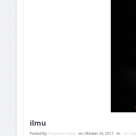
BAGAIMANA CARA MEMBAYAR Z
ISTIDLAL BATIL VS ISTIDLAL SYAR
HUKUM MEMBAYAR ZAKAT KEPA
ilmu
Posted By:
Pesantren Irtaqi
on:
Oktober 24, 2017
In:
No Co