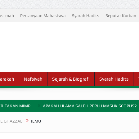
slimah
Pertanyaan Mahasiswa
Syarah Hadits
Seputar Kurban
arakah
Nafsiyah
Sejarah & Biografi
Syarah Hadits
RITAKAN MIMPI
APAKAH ULAMA SALEH PERLU MASUK SCOPUS?
ELANG PERANG BADAR
L-GHAZZALI
ILMU
AYARAN ZAKAT SEBELUM TIBA SAAT WAJIB?
HAKIKAT NIKMAT D