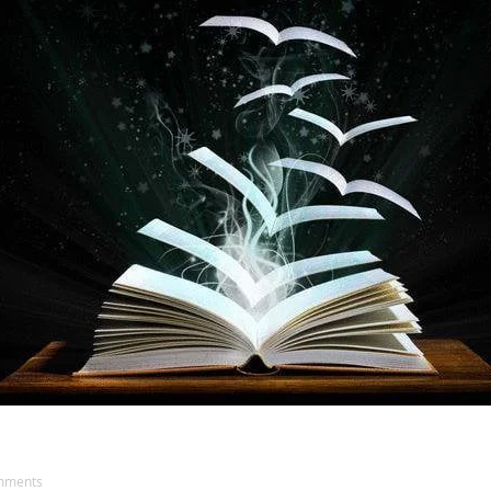
AKAT UANG?
UANG HARAM BISA MENJADI HALAL JIKA SEBAB K
’I
BAHASA CINTA KARENA ALLAH
HUKUM MEMBAYAR ZAKA
DA KERABAT SENDIRI
mments