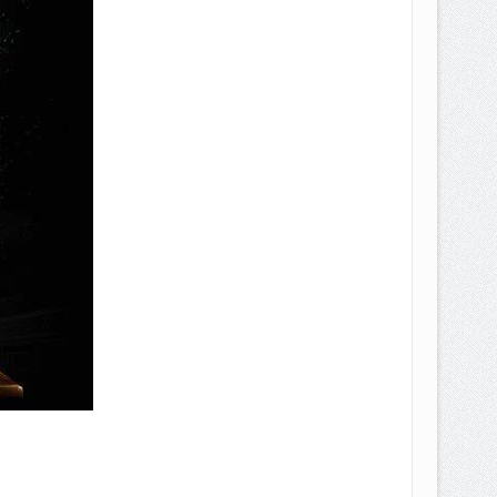
EPEMILIKANNYA BERUBAH
T DENGAN CARA MENGANGSUR