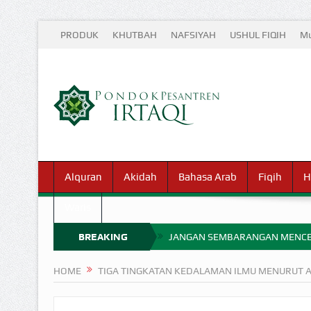
PRODUK
KHUTBAH
NAFSIYAH
USHUL FIQIH
Mu
Alquran
Akidah
Bahasa Arab
Fiqih
H
Waris
BREAKING
JANGAN SEMBARANGAN MENCE
MIMPI YANG DIABAIKAN MENJ
NEWS
HOME
TIGA TINGKATAN KEDALAMAN ILMU MENURUT A
APA HUKUM MEMPERCEPAT PEMB