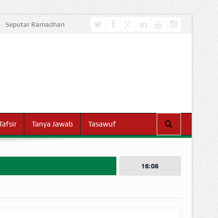
Seputar Ramadhan
Tafsir
Tanya Jawab
Tasawuf
16:06
I DUNIA!