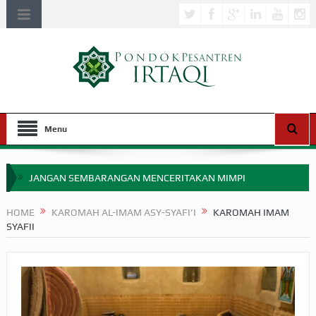
Menu
JANGAN SEMBARANGAN MENCERITAKAN MIMPI
APAKAH ULAMA SALEH PERLU MASUK SCOPUS?
HOME
KAROMAH AL-IMAM ASY-SYAFI’I
KAROMAH IMAM
SYAFII
MIMPI YANG DIABAIKAN MENJELANG PERANG BADAR
APA HUKUM MEMPERCEPAT PEMBAYARAN ZAKAT
SEBELUM TIBA SAAT WAJIB?
HAKIKAT NIKMAT DI DUNIA!